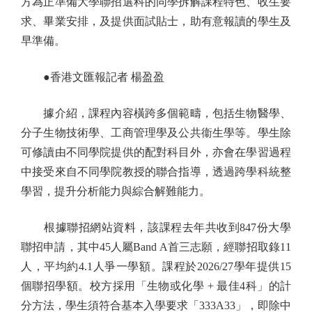
方為正準備大學聯招選科的同學拆解課程特色、收生要
求、畢業安排，及提供面試貼士，助有意報讀的學生及
早準備。
●香港文匯報記者 楊盈盈
據介紹，課程內容橫跨多個範疇，包括生物醫學、
分子生物技術學、工商管理學及公共衞生學等。學生除
可修讀由不同學院提供的配對科目外，亦會在學習過程
中接受來自不同學院教授的聯合指導，透過跨學科統整
學習，提升分析能力與綜合解難能力。
根據聯招網站資料，該課程去年共收到847份大學
聯招申請，其中45人屬Band A首三志願，經聯招取錄11
人，平均約4.1人爭一學額。課程於2026/27學年提供15
個聯招學額。校方採用「生物或化學 + 最佳4科」的計
分方法，學生須符合基本入學要求「333A33」，即除中