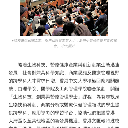
●課程邀請相關工業、服務和投資業界人士，為學生提供指導和實習機
會。 中大圖片
隨着生物科技、醫療健康產業與創新創業生態迅速
發展，社會對兼具科學知識、商業思維及醫療管理視野
的跨學科人才需求日增。香港中文大學積極回應相關趨
勢，由理學院、醫學院及工商管理學院聯合策劃，開辦
「生物科技、創業與醫療管理學士」課程，為有志投身
生物技術科創、商業分析或醫療保健管理領域的學生提
供跨學科、應用導向的學習平台，協助他們把握香港、
大灣區以至其他地區的新發展機遇。香港文匯報特邀校