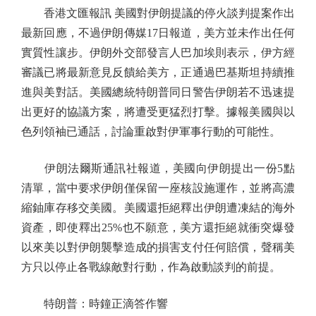
香港文匯報訊 美國對伊朗提議的停火談判提案作出
最新回應，不過伊朗傳媒17日報道，美方並未作出任何
實質性讓步。伊朗外交部發言人巴加埃則表示，伊方經
審議已將最新意見反饋給美方，正通過巴基斯坦持續推
進與美對話。美國總統特朗普同日警告伊朗若不迅速提
出更好的協議方案，將遭受更猛烈打擊。據報美國與以
色列領袖已通話，討論重啟對伊軍事行動的可能性。
伊朗法爾斯通訊社報道，美國向伊朗提出一份5點
清單，當中要求伊朗僅保留一座核設施運作，並將高濃
縮鈾庫存移交美國。美國還拒絕釋出伊朗遭凍結的海外
資產，即使釋出25%也不願意，美方還拒絕就衝突爆發
以來美以對伊朗襲擊造成的損害支付任何賠償，聲稱美
方只以停止各戰線敵對行動，作為啟動談判的前提。
特朗普：時鐘正滴答作響