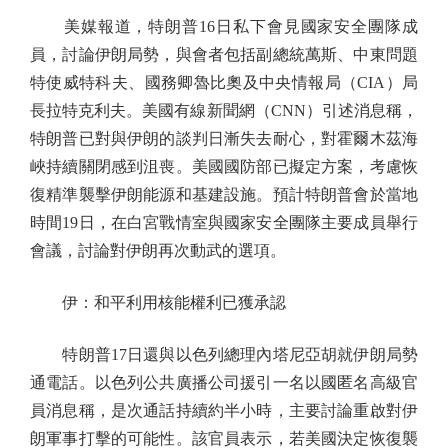
美媒報道，特朗普16日私下會見國家安全團隊成
員，討論伊朗局勢，與會者包括副總統萬斯、中東問題
特使威特科夫、國務卿魯比奧及中央情報局（CIA）局
長拉特克利夫。美國有線新聞網（CNN）引述消息稱，
特朗普已對與伊朗的談判日漸失去耐心，對霍爾木茲海
峽持續關閉感到沮喪。美國國防部已擬定方案，考慮恢
復精準襲擊伊朗能源和基建設施。預計特朗普會於當地
時間19日，在白宮戰情室與國家安全團隊主要成員舉行
會議，討論對伊朗再次動武的選項。
伊：和平利用核能權利已獲承認
特朗普17日還與以色列總理內塔尼亞胡就伊朗局勢
通電話。以色列公共廣播公司援引一名以國匿名高級官
員消息稱，是次通話持續約半小時，主要討論重啟對伊
朗軍事打擊的可能性。該官員表示，若美國決定恢復襲