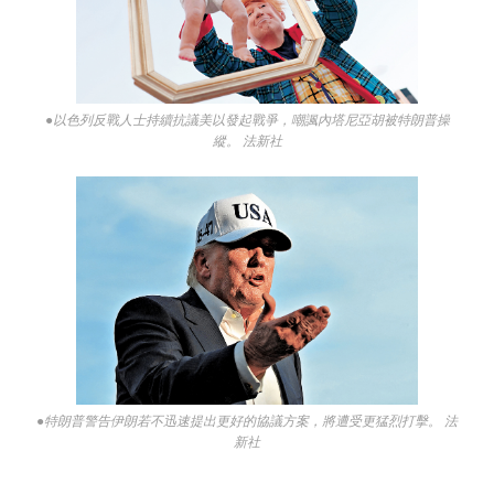
●以色列反戰人士持續抗議美以發起戰爭，嘲諷內塔尼亞胡被特朗普操
縱。 法新社
●特朗普警告伊朗若不迅速提出更好的協議方案，將遭受更猛烈打擊。 法
新社