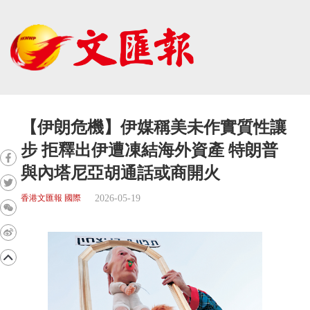
【伊朗危機】伊媒稱美未作實質性讓
步 拒釋出伊遭凍結海外資產 特朗普
與內塔尼亞胡通話或商開火
2026-05-19
香港文匯報 國際