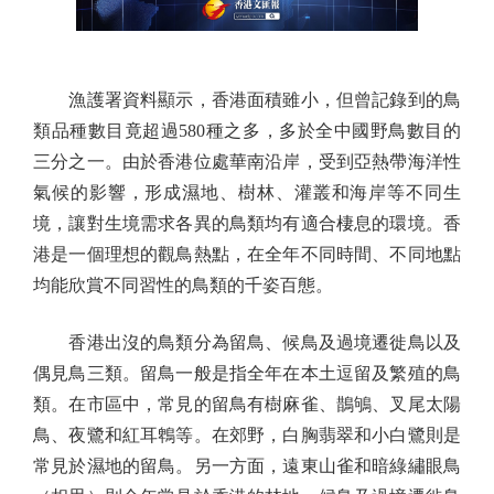
漁護署資料顯示，香港面積雖小，但曾記錄到的鳥
類品種數目竟超過580種之多，多於全中國野鳥數目的
三分之一。由於香港位處華南沿岸，受到亞熱帶海洋性
氣候的影響，形成濕地、樹林、灌叢和海岸等不同生
境，讓對生境需求各異的鳥類均有適合棲息的環境。香
港是一個理想的觀鳥熱點，在全年不同時間、不同地點
均能欣賞不同習性的鳥類的千姿百態。
香港出沒的鳥類分為留鳥、候鳥及過境遷徙鳥以及
偶見鳥三類。留鳥一般是指全年在本土逗留及繁殖的鳥
類。在市區中，常見的留鳥有樹麻雀、鵲鴝、叉尾太陽
鳥、夜鷺和紅耳鵯等。在郊野，白胸翡翠和小白鷺則是
常見於濕地的留鳥。另一方面，遠東山雀和暗綠繡眼鳥