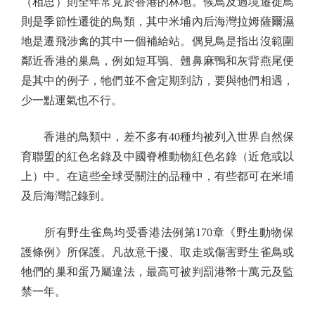
（相思）則全年常見於香港的林地。候鳥及過境遷徙鳥
則是季節性遷徙的鳥類，其中米埔內后海灣拉姆薩爾濕
地是遷飛涉禽的其中一個補給站。偶見鳥是指出沒範圍
鄰近香港的巢鳥，例如短耳鴞、翹鼻麻鴨和灰背燕尾便
是其中的例子，牠們並不會定期到訪，要與牠們相遇，
少一點運氣也不行。
香港的鳥類中，差不多有40種均被列入世界自然保
育聯盟的紅色名錄及中國脊椎動物紅色名錄（近危或以
上）中。在這些全球受關注的品種中，有些都可在米埔
及后海灣記錄到。
所有野生雀鳥均受香港法例第170章《野生動物保
護條例》所保護。凡故意干擾、取走或傷害野生雀鳥或
牠們的巢和蛋乃屬違法，最高可被判罰港幣十萬元及監
禁一年。