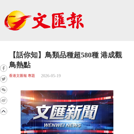
【話你知】鳥類品種超580種 港成觀
鳥熱點
2026-05-19
香港文匯報 專題