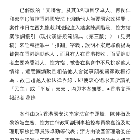
已解散的「支聯會」及其3名頭目李卓人、何俊仁
和鄒幸彤被控香港國安法下煽動他人顛覆國家政權罪，
案件昨日在西九龍裁判法院進入結案陳詞階段。控方結
案陳詞援引《現代漢語規範詞典（第三版）》（見另
稿）來詮釋控罪中「推翻」字義，說明本案定罪前提為
被告在香港煽動他人，而且有人在香港接收，而受煽動
者主要為香港人。控方指，被告在集會中不只挑起他人
情緒，還意圖煽動且相信他人會從事顛覆國家政權行
為，故已超越人權法律界線，即使衷心追求其所謂的
「民主」或「平反」云云，均與本案無關。●香港文匯
報記者 葛婷
案件由3位香港國安法指定法官李運騰、陳仲衡及
黎婉姬主審。控方由律政司副刑事檢控專員黎嘉誼及助
理刑事檢控專員張卓勤等代表；辯方由破產管理署委任