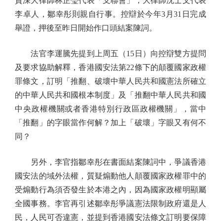
資深大律師林芷瑩代表「支聯會」，大律師沈士文代表
李卓人，鄒幸彤則親自行事。控辯於今年3月31日完成
舉證，押後至昨日開始作口頭結案陳詞。
法官李運騰先提到上周五（15日）向控辯雙方提問
及要求協助解釋，香港國安法第22條下的顛覆國家政權
罪條文，訂明「推翻、破壞中華人民共和國憲法所確立
的中華人民共和國根本制度」及「推翻中華人民共和國
中央政權機關或者香港特別行政區政權機關」，當中
「推翻」的字眼當作何解？加上「破壞」字眼又有何不
同？
另外，李官指鄒幸彤在書面結案陳詞中，爭議香港
國安法的域外法權，質疑煽動他人顛覆國家政權罪中的
受煽動行為須否發生於本港之內，因為國家政權明顯屬
全國事務。李官再引述鄒幸彤爭議憲法限制政府還是人
民，人民可否違憲，並提到香港國安法條文訂明要保障