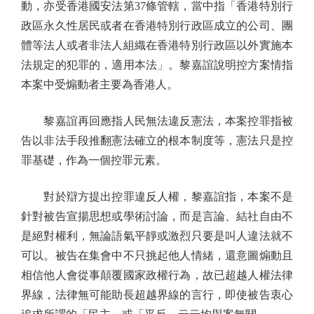
動，亦受香港國安法第37條管轄，當中指「香港特別行
政區永久性居民或者在香港特別行政區成立的公司、團
體等法人或者非法人組織在香港特別行政區以外實施本
法規定的犯罪的，適用本法」。黎嘉誼說明控方案情指
本案中受煽動者主要為香港人。
黎嘉誼再回應指人民無法違反憲法，本案控罪指被
告以非法手段推翻憲法確立的根本制度等，憲法只是控
罪基礎，作為一個控罪元素。
對於辯方提出控罪違反人權，黎嘉誼指，本案不是
針對被告宣揚思想或學術討論，而是言論、結社自由不
是絕對權利，無論語氣平靜或激烈只要是叫人違法就不
可以。被告在集會中不只挑起他人情緒，還意圖煽動且
相信他人會從事顛覆國家政權行為，故已超越人權法律
界線，法律無可能助長超越界線的言行，即使被告衷心