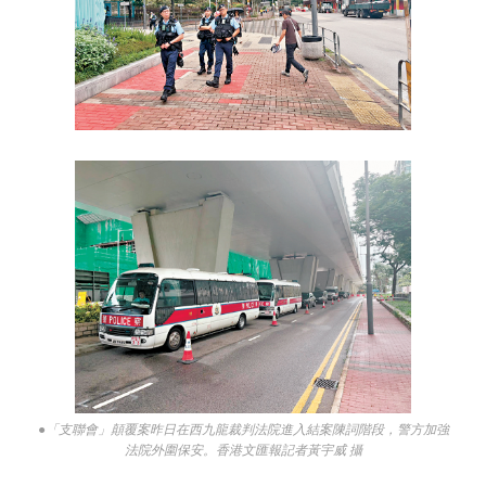
●「支聯會」顛覆案昨日在西九龍裁判法院進入結案陳詞階段，警方加強
法院外圍保安。香港文匯報記者黃宇威 攝