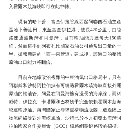
入霍爾木茲海峽即可在此中轉。
現有的哈卜善—富查伊拉管線西起阿聯酋石油主產
區哈卜善油田，東至富查伊拉港，總長420公里，由陸
路連通波斯灣和阿曼灣，目前輸油能力達每天150萬
桶，然而這不到阿布扎比國家石油公司通常出口量的一
半。據報新建的「西—東管道」建成後，該港口的整體
原油出口能力將翻倍。
目前在地緣政治複雜的中東油氣出口格局中，只有
阿聯酋和沙特阿拉伯擁有可繞過霍爾木茲海峽直接外運
原油的輸油管。阿曼在阿曼灣擁有漫長的海岸線，而科
威特、伊拉克、卡塔爾和巴林幾乎完全依賴霍爾木茲海
峽運輸原油。海灣國家正尋求重構物流版圖，透過陸上
物流網絡等對沖海峽風險。沙特已於本月初發出海灣阿
拉伯國家合作委員會（GCC）鐵路網關鍵路段的招標。