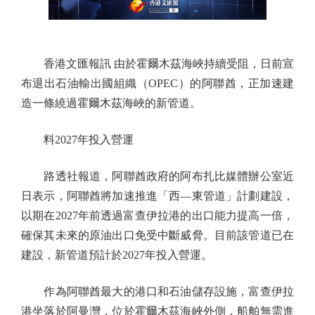
香港文匯報訊 由於霍爾木茲海峽持續受阻，日前宣
布退出石油輸出國組織（OPEC）的阿聯酋，正加速建
造一條繞過霍爾木茲海峽的新管道。
料2027年投入營運
路透社報道，阿聯酋政府的阿布扎比媒體辦公室近
日表示，阿聯酋將加速推進「西—東管道」計劃建設，
以期在2027年前透過富查伊拉港的出口能力提高一倍，
確保其未來的原油出口免受中斷威脅。目前該管道已在
建設，新管道預計於2027年投入營運。
作為阿聯酋最大的港口和石油儲存設施，富查伊拉
港坐落於阿曼灣，位於霍爾木茲海峽外側，船舶無需進