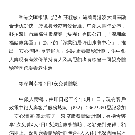
香港文匯報訊（記者 莊程敏）隨着粵港澳大灣區融
合步伐加快，跨境養老亦愈發普遍。中銀人壽昨公布，
夥拍深圳市幸福健康產業（集團）有限公司（「深圳幸
福健康集團」）旗下的「深業頤居坪山康養中心」，推
出「安心灣區·享老頤居」深度康養體驗計劃，供中銀
人壽現有有效保單持有人及其照顧者有機會一同親身體
驗灣區跨境養老生活。
夥深圳幸福 2日1夜免費體驗
中銀人壽稱，由即日起至今年6月11日，現有客戶
致電中銀人壽客戶服務熱線 （852） 2862 9851登記參加
「安心灣區·享老頤居」深度康養體驗計劃，有機會獲
享1次免費4人2日1夜深度康養體驗，名額先到先得，額
滿即止。深度康養體驗計劃包含4人入住1晚深業頤居坪