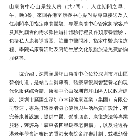
山康養中心山景雙人房（共2間）、入住期間之早、
午、晚3餐、來回香港至康養中心點對點專車接送及入
住期間享用指定康養體驗。專屬康養中心管家將按客戶
及其照顧者的需求彈性編排體驗行程及各類康養體驗，
包括私人康養導賞團、註冊中醫問診、指定中醫康復療
程、學院式康養活動及附近生態文化景點旅遊免費諮詢
服務等。
據介紹，深業頤居坪山康養中心位於深圳市坪山區
碧嶺街道，是結合全齡康養、醫療康復與智慧養老的現
代化服務綜合體。康養中心由深圳市坪山區人民政府建
設、深圳市屬國企深圳市幸福健康產業（集團）有限公
司營運，專為打造長者身心健康與生活品質而設計，有
完善康養設施，提供中醫、營養膳食、康復療法等專業
服務，獲評為「廣東省四星級養老機構」，以及通過香
港老年學會評審部的香港安老院舍評審計劃，並獲頒發