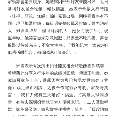
家勁亦會驚喜現身。她透露因部分好友未能出席，近日
常與好友聚會吃飯，暢敘情誼。她表示會按入行時段
（佳視、亞視、無綫）編排嘉賓出場，兩晚嘉賓略有不
同，現已加緊排練，每日唱完整歌單及排舞，體力消耗
大，雖食量增加，但可能消耗大，她反而瘦了5kg，現
重40kg。她笑言從未刻意減肥，只盡量不吃消夜。舞台
服裝以時裝為主，不會太性感，「我年紀大，太sexy好
似唔係咁配合，都係睇設計師決定。」
米雪表示今次演出扣除開支後會將歌酬捐作慈善，
希望藉此分享入行多年的成績與回憶，傳遞正能量。她
邀請羅家英上台，透露因對方與已故男友尹志強（尹
佬）踢足球而相識，之後合作電影及粵劇。家英哥笑
言：「我和尹佬有三大嗜好：踢波、打高爾夫球同揼
骨，有時去深圳揼骨就唔太方便叫米記。」二人互動輕
鬆，家英哥又送上釵和髮簪作禮物，笑言：「我趁阿姐