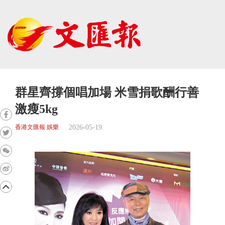
群星齊撐個唱加場 米雪捐歌酬行善
激瘦5kg
2026-05-19
香港文匯報 娛樂