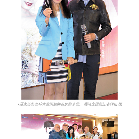
●羅家英笑言特意偷阿姐的首飾贈米雪。 香港文匯報記者阿祖 攝