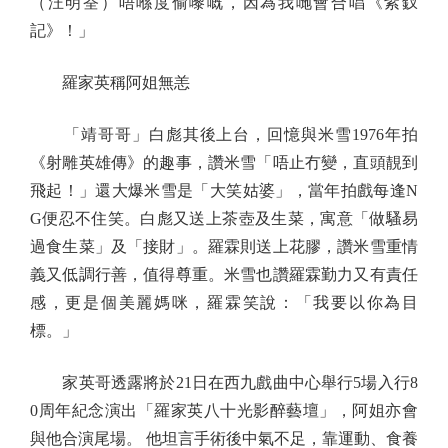
（汪明荃）唔喺度偷嚟嘅，因為我哋會合唱《紫釵
記》！」
羅家英稱阿姐無恙
「靖哥哥」白彪其後上台，回憶與米雪1976年拍
《射雕英雄傳》的趣事，讚米雪「唔止冇變，直頭靚到
飛起！」還大爆米雪是「大笑姑婆」，當年拍戲每逢N
G便忍不住笑。白彪又送上茶壺及生菜，寓意「做騷易
過食生菜」及「接財」。羅霖則送上花膠，讚米雪重情
義又低調行善，值得尊重。米雪也讚羅霖勤力又有責任
感，更是個美麗媽咪，羅霖笑說：「我要以你為目
標。」
家英哥透露將於21日在西九戲曲中心舉行5場入行8
0周年紀念演出「羅家英八十光影醉藝壇」，阿姐亦會
與他合演尾場。 他坦言手術後中氣不足，靠運動、食養