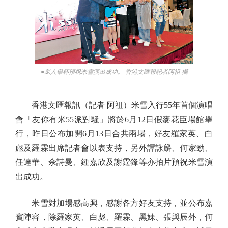
●眾人舉杯預祝米雪演出成功。 香港文匯報記者阿祖 攝
香港文匯報訊（記者 阿祖）米雪入行55年首個演唱
會「友你有米55派對騷」將於6月12日假麥花臣場館舉
行，昨日公布加開6月13日合共兩場，好友羅家英、白
彪及羅霖出席記者會以表支持，另外譚詠麟、何家勁、
任達華、佘詩曼、鍾嘉欣及謝霆鋒等亦拍片預祝米雪演
出成功。
米雪對加場感高興，感謝各方好友支持，並公布嘉
賓陣容，除羅家英、白彪、羅霖、黑妹、張與辰外，何