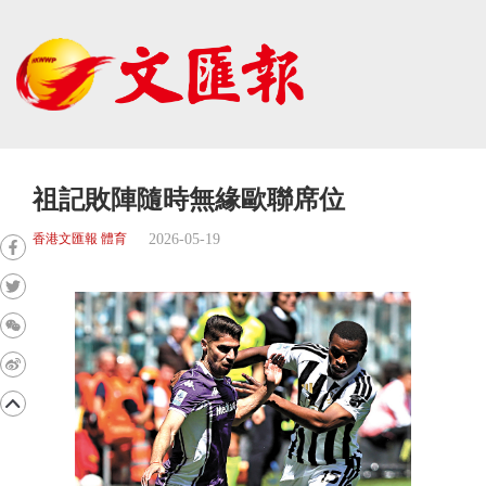
祖記敗陣隨時無緣歐聯席位
2026-05-19
香港文匯報 體育