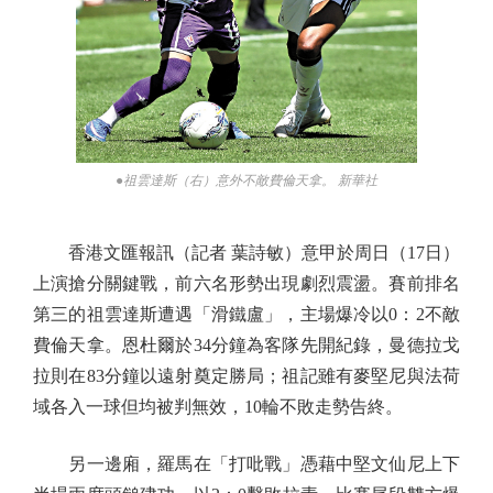
●祖雲達斯（右）意外不敵費倫天拿。 新華社
香港文匯報訊（記者 葉詩敏）意甲於周日（17日）
上演搶分關鍵戰，前六名形勢出現劇烈震盪。賽前排名
第三的祖雲達斯遭遇「滑鐵盧」，主場爆冷以0：2不敵
費倫天拿。恩杜爾於34分鐘為客隊先開紀錄，曼德拉戈
拉則在83分鐘以遠射奠定勝局；祖記雖有麥堅尼與法荷
域各入一球但均被判無效，10輪不敗走勢告終。
另一邊廂，羅馬在「打吡戰」憑藉中堅文仙尼上下