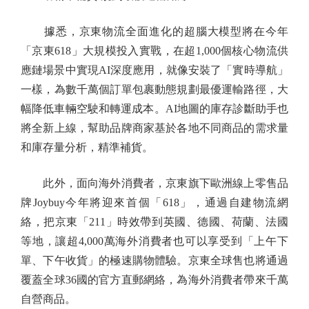
據悉，京東物流全面進化的超腦大模型將在今年
「京東618」大規模投入實戰，在超1,000個核心物流供
應鏈場景中實現AI深度應用，就像安裝了「實時導航」
一樣，為數千萬個訂單包裹動態規劃最優運輸路徑，大
幅降低車輛空駛和轉運成本。AI地圖的庫存診斷助手也
將全新上線，幫助品牌商家基於各地不同商品的需求量
和庫存量分析，精準補貨。
此外，面向海外消費者，京東旗下歐洲線上零售品
牌Joybuy今年將迎來首個「618」，通過自建物流網
絡，把京東「211」時效帶到英國、德國、荷蘭、法國
等地，讓超4,000萬海外消費者也可以享受到「上午下
單、下午收貨」的極速購物體驗。京東全球售也將通過
覆蓋全球36國的官方直郵網絡，為海外消費者帶來千萬
自營商品。