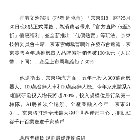
香港文匯報訊（記者 周曉菁）「京東618」將於5月
30日晚8點正式開啟，為消費者帶來「官方直降 低至5
折」優惠福利，並全新推出「低價熱賣」等玩法。京東
技術委員會主席、京東雲總裁曹鵬昨在發布會透露，京
東零售今年助推機器人品牌累計銷售破100億元（人民
幣，下同），產品上市周期縮短了30%。
他還指出，京東物流方面，五年已投入300萬台機
器人、100萬台無人車和10萬架無人機。今年京東體系A
I相關研發投入增長將超200%，投入規模位居行業第一
梯隊。AI將首次全場景、全產業融入今年「京東61
8」。京東將打造全球最大物理世界運營中心，推動AI
從千行百業走進千家萬戶。
助精準補貨 規劃最優運輸路線