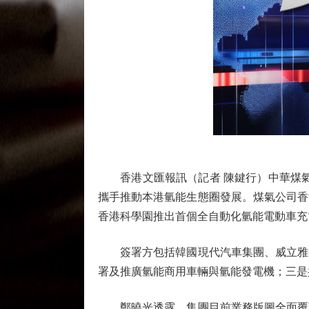
香港文匯報訊（記者 陳鍵行）中華煤氣（
攜手推動本港氫能生態圈發展。煤氣公司香
香港科學園推出首個全自動化氫能電動車充
簽署方包括韓國現代汽車集團、威立雅香
署及推廣氫能商用車輛與氫能發電機；三是
鄭曉光透露，集團目前業務版圖全面覆蓋