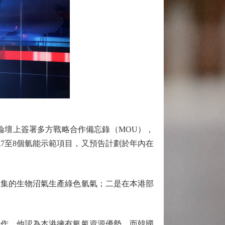
論壇上簽署多方戰略合作備忘錄（MOU），
7至8個氫能示範項目，又預告計劃於年內在
集的生物沼氣生產綠色氫氣；二是在本港部
作，他認為本港擁有氫氣資源優勢，而韓國