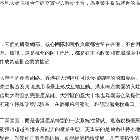
本地大專院校合作建立實習與科研平台，為畢業生提供就近的
它們的研發總部、核心團隊和稅收貢獻都會留在香港，不會因
為、騰訊，還是杭州的阿里巴巴，都是在本地政策和市場環境
件成為這批企業的搖籃。
灣區的產業網絡。香港在大灣區中可以發揮獨特的國際金融、
先進製造及跨境應用場景上形成互補互動。洪水橋產業園的入
借助大灣區的完整產業鏈。大灣區的龐大市場也為園區企業提
索建立特殊政策試驗區，在數據跨境流動、科研設備免稅進口、
業園區，而是香港產業轉型的一次系統性嘗試。透過稅務優惠
能獲得超越香港本身能力的產業生態。更重要的是通過扶持本
配合，對優化香港產業結構、實現經濟持續發展，具有開拓性的