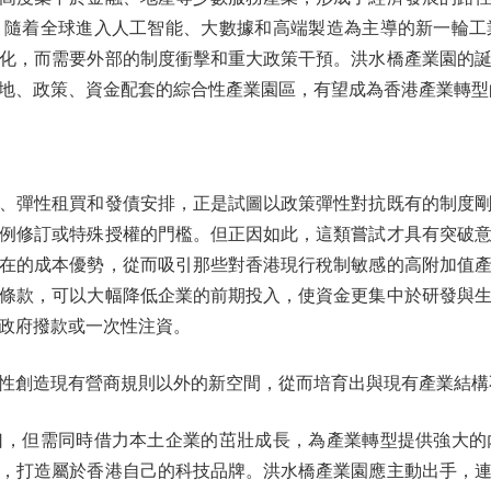
。隨着全球進入人工智能、大數據和高端製造為主導的新一輪工
化，而需要外部的制度衝擊和重大政策干預。洪水橋產業園的
地、政策、資金配套的綜合性產業園區，有望成為香港產業轉型
彈性租買和發債安排，正是試圖以政策彈性對抗既有的制度剛
例修訂或特殊授權的門檻。但正因如此，這類嘗試才具有突破
在的成本優勢，從而吸引那些對香港現行稅制敏感的高附加值
條款，可以大幅降低企業的前期投入，使資金更集中於研發與
政府撥款或一次性注資。
創造現有營商規則以外的新空間，從而培育出與現有產業結構
但需同時借力本土企業的茁壯成長，為產業轉型提供強大的
，打造屬於香港自己的科技品牌。洪水橋產業園應主動出手，