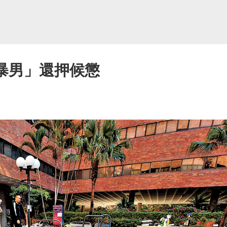
黑暴男」還押候懲