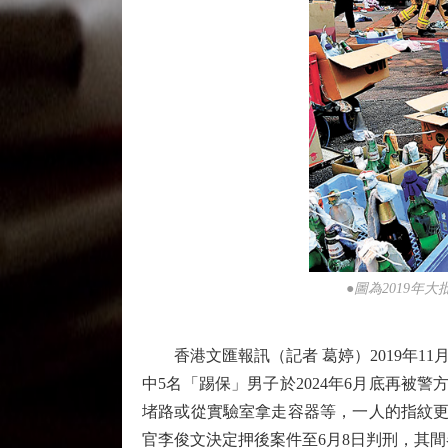
●圖為2019
香港文匯報訊（記者 葛婷）2019年1
中5名「踢保」男子於2024年6月底再
堵路或從實驗室拿走容器等，一人的指紋更
官李俊文決定押後案件至6月8日判刑，其