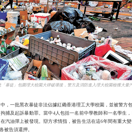
年大批「暴徒」包圍理大校園大肆破壞後，警方及消防進入理大校園檢獲大量
1月中，一批黑衣暴徒非法佔據紅磡香港理工大學校園，並被警方
被警方拘捕及起訴暴動罪。當中4人包括一名前中學教師和一名學生
在汽油彈上被發現。辯方求情指，被告生活在這6年間有重大
間各被告須還押。