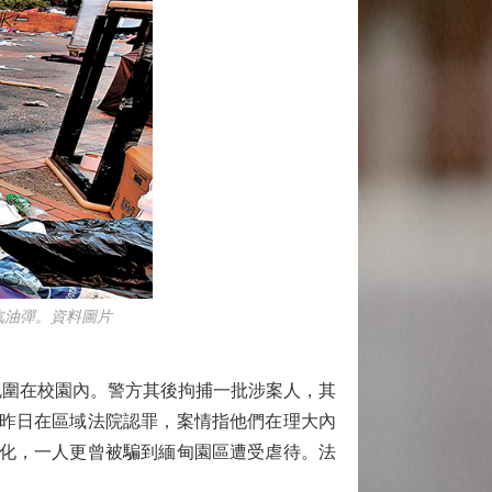
汽油彈。資料圖片
包圍在校園內。警方其後拘捕一批涉案人，其
，昨日在區域法院認罪，案情指他們在理大內
變化，一人更曾被騙到緬甸園區遭受虐待。法