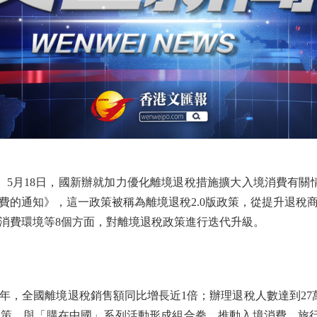
5月18日，國新辦就加力優化離境退稅措施擴大入境消費有關情
費的通知》，這一政策被稱為離境退稅2.0版政策，從提升退稅
消費環境等8個方面，對離境退稅政策進行迭代升級。
，全國離境退稅銷售額同比增長近1倍；辦理退稅人數達到27萬
策，與「購在中國」系列活動形成組合拳，推動入境消費、旅行服