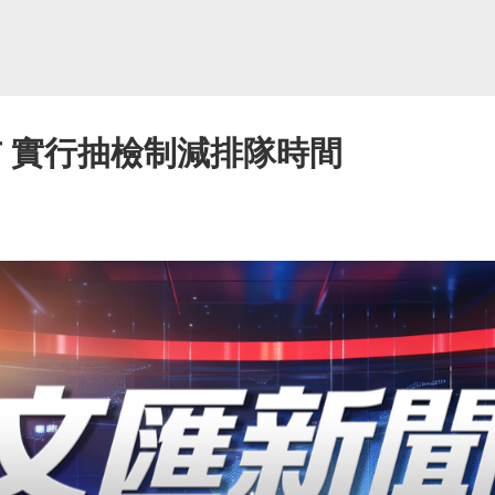
布 實行抽檢制減排隊時間