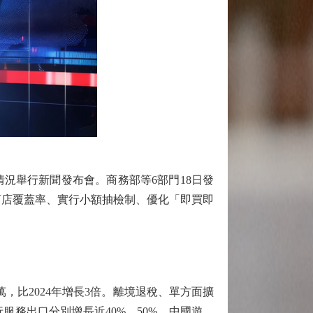
況舉行新聞發布會。商務部等6部門18日發
商店覆蓋率、實行小額抽檢制、優化「即買即
，比2024年增長3倍。離境退稅、單方面擴
務出口分別增長近40%、50%，中國遊、