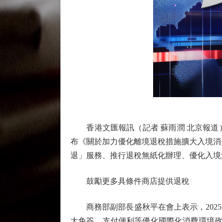
香港文匯報訊（記者 蘇雨潤 北京報道）
布《關於加力優化離境退稅措施擴大入境消
退」服務、推行退稅無紙化辦理、優化入境
鼓勵更多具條件商店提供退稅
商務部副部長盛秋平在會上表示，2025年
大免簽、支付便利等優化國際化消費環境政