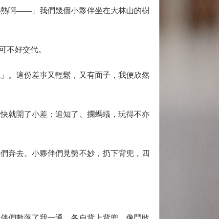
熱啊——」我們幾個小夥伴坐在大林山的樹
可不好交代。
」。這份差事又輕鬆，又有面子，我便欣然
快就開了小差：追知了、攔螞蟻，玩得不亦
們奔去。小夥伴們見勢不妙，扔下背兜，四
伴們數落了我一通，各自背上背兜，像鬥敗