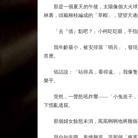
那是一個夏天的午後，太陽像個大火球，
林裏，頭戴柳枝編成的「草帽」，望望天邊
「去『借』點吧？」小柯眨眨眼，手指向
我年齡最小，被安排當「哨兵」，發現可
答應。
俗話說：「站得高，看得遠。」我像隻小
樂乎。
突然，一聲怒吼炸響——「小兔崽子，敢
下慌亂逃竄。
那個婦女餘怒未消，罵罵咧咧地將幾個小
我自知失職，羞愧難當。等那個「瘋婆子