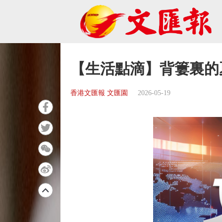
【生活點滴】背簍裏的
香港文匯報 文匯園
2026-05-19