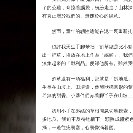
了的公雞，耷拉着腦袋，紛紛走進了山林深
有真正屬於我們的、無愧於心的綠意。
然而，童年的韌性總能在泥土裏重新扎根
也許我天生手腳笨拙，割草總是比小夥伴
出一把草，堆放在地上作為「綵頭」。我們
湊集起來的「戰利品」便歸他所有。雖然我
割草還有一項福利，那就是「扒地瓜」。
生長在山坡上、田埂邊，倒卵狀橢圓形的葉
若無的甜香。小夥伴們赤着腳丫子在山坡上
我用小手在盤結的草根間急切地摸索，指
多地瓜。我迫不及待地摘下一顆熟成醬紫
摘，一邊往兜裏塞，心裏像淌着蜜。