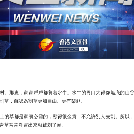
。那裏，家家戶戶都養着水牛。水牛的胃口大得像無底的山谷
割草，自認為割草更加自由、更有樂趣。
的草都是家裏必需的，顯得很金貴，不允許別人去割。所以，
青草常常剛冒出來就被剃了頭。