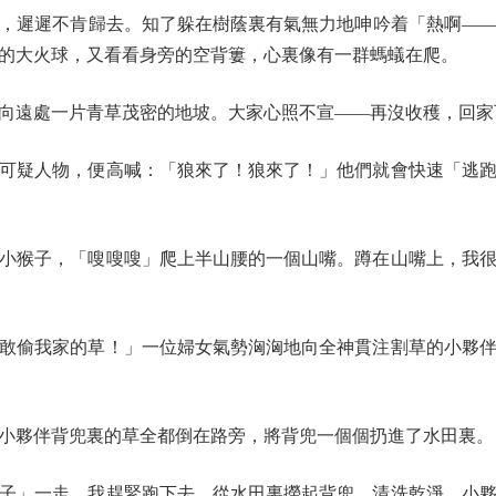
遲遲不肯歸去。知了躲在樹蔭裏有氣無力地呻吟着「熱啊——
的大火球，又看看身旁的空背簍，心裏像有一群螞蟻在爬。
遠處一片青草茂密的地坡。大家心照不宣——再沒收穫，回家
疑人物，便高喊：「狼來了！狼來了！」他們就會快速「逃跑
猴子，「嗖嗖嗖」爬上半山腰的一個山嘴。蹲在山嘴上，我很
偷我家的草！」一位婦女氣勢洶洶地向全神貫注割草的小夥伴
夥伴背兜裏的草全都倒在路旁，將背兜一個個扔進了水田裏。
」一走，我趕緊跑下去，從水田裏撈起背兜，清洗乾淨。小夥