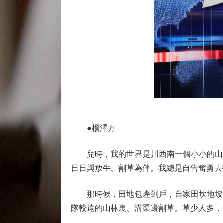
●楊澤方
兒時，我的世界是川西南一個小小的山村
日日與放牛、割草為伴。我總是自告奮勇去
那時候，田地包產到戶，自家田坎地坡上
隊較遠的山林裏、溝渠邊割草。草少人多，