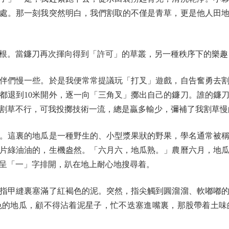
處。那一刻我突然明白，我們割取的不僅是青草，更是他人田
。當鐮刀再次揮向得到「許可」的草叢，另一種秩序下的樂趣
們慢一些。於是我便常常提議玩「打叉」遊戲，自告奮勇去割
都退到10米開外，逐一向「三角叉」擲出自己的鐮刀。誰的鐮
割草不行，可我投擲技術一流，總是贏多輸少，彌補了我割草慢
這裏的地瓜是一種野生的、小型漿果狀的野果，學名通常被稱
片綠油油的，生機盎然。「六月六，地瓜熟。」農曆六月，地
呈「一」字排開，趴在地上耐心地搜尋着。
甲縫裏塞滿了紅褐色的泥。突然，指尖觸到圓溜溜、軟嘟嘟的
色的地瓜，顧不得沾着泥星子，忙不迭塞進嘴裏，那股帶着土味