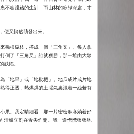
地裏不容踐踏的生計；而山林的寂靜深處，才
，便又悄然萌發出來。
來幾根樹枝，搭成一個「三角叉」。每人拿
刀打倒了「三角叉」誰就獲勝，那一堆由大夥
的缺陷。
為「地果」或「地枇杷」。地瓜成片成片地
瓜熟得正透，熱烘烘的土腥氣裏混着一絲若有
小果。我定睛細看，那一片密密麻麻躺着好
的清甜立刻在舌尖炸開。我一邊慌慌張張地