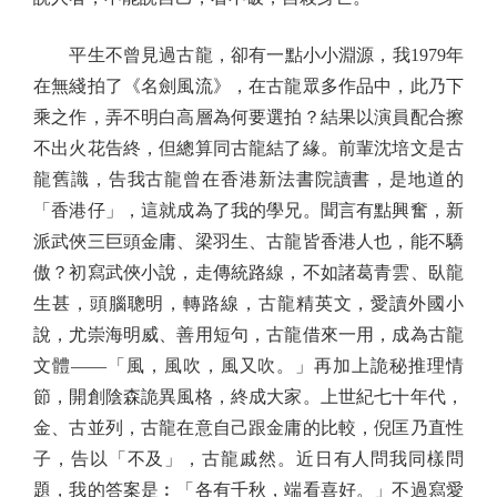
平生不曾見過古龍，卻有一點小小淵源，我1979年
在無綫拍了《名劍風流》，在古龍眾多作品中，此乃下
乘之作，弄不明白高層為何要選拍？結果以演員配合擦
不出火花告終，但總算同古龍結了緣。前輩沈培文是古
龍舊識，告我古龍曾在香港新法書院讀書，是地道的
「香港仔」，這就成為了我的學兄。聞言有點興奮，新
派武俠三巨頭金庸、梁羽生、古龍皆香港人也，能不驕
傲？初寫武俠小說，走傳統路線，不如諸葛青雲、臥龍
生甚，頭腦聰明，轉路線，古龍精英文，愛讀外國小
說，尤崇海明威、善用短句，古龍借來一用，成為古龍
文體——「風，風吹，風又吹。」再加上詭秘推理情
節，開創陰森詭異風格，終成大家。上世紀七十年代，
金、古並列，古龍在意自己跟金庸的比較，倪匡乃直性
子，告以「不及」，古龍戚然。近日有人問我同樣問
題，我的答案是︰「各有千秋，端看喜好。」不過寫愛