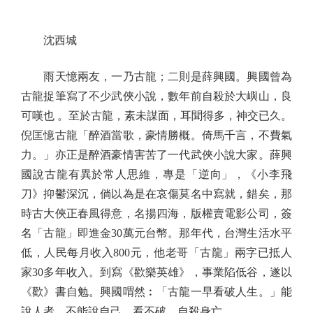
沈西城
雨天憶兩友，一乃古龍；二則是薛興國。興國曾為
古龍捉筆寫了不少武俠小說，數年前自殺於大嶼山，良
可嘆也 。至於古龍，素未謀面，耳聞得多，神交已久。
倪匡憶古龍「醉酒當歌，豪情勝概。倚馬千言，不費氣
力。」亦正是醉酒豪情害苦了一代武俠小說大家。薛興
國說古龍有異於常人思維，專是「逆向」，《小李飛
刀》抑鬱深沉，倘以為是在哀傷莫名中寫就，錯矣，那
時古大俠正春風得意，名揚四海，版權賣電影公司，簽
名「古龍」即進金30萬元台幣。那年代，台灣生活水平
低，人民每月收入800元，他老哥「古龍」兩字已抵人
家30多年收入。到寫《歡樂英雄》，事業陷低谷，遂以
《歡》書自勉。興國喟然︰「古龍一早看破人生。」能
說人者，不能說自己，看不破，自殺身亡。