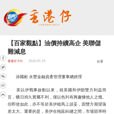
【百家觀點】油價持續高企 美聯儲
難減息
2026-05-19
香港仔 P10
分享
涂國彬 永豐金融資產管理董事總經理
美以伊戰事啟動以來，就美國和伊朗雙方利益而
言，曠日持久實屬不利，僅以色列有興趣慷他人之慨。
但即使如此，亦不等於美伊能馬上談妥，因雙方期望落
差太大。重要的是，美伊在拖延糾纏之間，市場賠率時