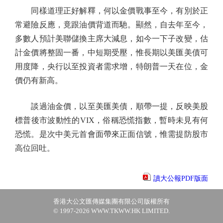
同樣道理正好解釋，何以金價戰事至今，有別於正
常避險反應，竟跟油價背道而馳。顯然，自去年至今，
多數人預計美聯儲換主席大減息，如今一下子改變，估
計金價將整固一番，中短期受壓，惟長期以美匯美債可
用度降，央行以至投資者需求增，特朗普一天在位，金
價仍有新高。
談過油金價，以至美匯美債，順帶一提，反映美股
標普後市波動性的VIX，俗稱恐慌指數，暫時未見有何
恐慌。是次中美元首會面帶來正面信號，惟需提防股市
高位回吐。
讀大公報PDF版面
香港大公文匯傳媒集團有限公司版權所有
© 1997-2026 WWW.TKWW.HK LIMITED.