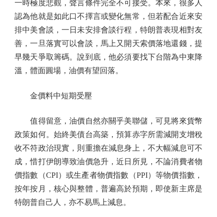
一時極度悲觀，聲言條件完全不可接受。本來，很多人
認為他就是如此口不擇言或變化無常，但若配合近來安
排中美會談，一日未安排會談行程，特朗普表現相對友
善，一旦落實可以會談，馬上又開天索價落地還錢，提
早幾天爭取籌碼。說到底，他必須要找下台階為中東降
溫，體面圓場，油價有望回落。
金價料中短期受壓
值得留意，油價自然亦關乎美聯儲，可見將來貨幣
政策如何。始終美債台高築，預算赤字所需減開支增稅
收不符政治現實，則重擔在減息身上，不大幅減息可不
成，惜打伊朗導致油價急升，近日所見，不論消費者物
價指數（CPI）或生產者物價指數（PPI）等物價指數，
按年按月，核心與整體，普遍高於預期，即使新主席是
特朗普自己人，亦不易馬上減息。