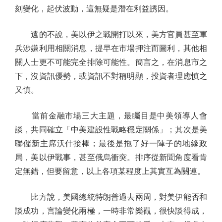
刻變化，起伏波動，這無疑是潛在利益誘因。
遠的不說，美以伊之戰開打以來，美方官員甚至軍
兵涉嫌利用相關消息，提早在市場押注而圖利，其他相
關人士更不可能完全排除可能性。簡言之，在消息市之
下，沒資訊優勢，或資訊不對稱明顯，投資者理應慎之
又慎。
當前金融市場三大主題，最矚目是中美領導人會
談，共同確立「中美建設性戰略穩定關係」；其次是美
聯儲新主席沃什接棒；最後是拖了好一陣子的地緣政
局，美以伊戰事，甚至俄烏衝突。排序從新聞角度看肯
定無錯，但要留意，以上各項某程度上其實互為關連。
比方說，美國總統特朗普過去兩周，對美伊能否和
談成功，言論變化兩極，一時非常樂觀，很快談得成，