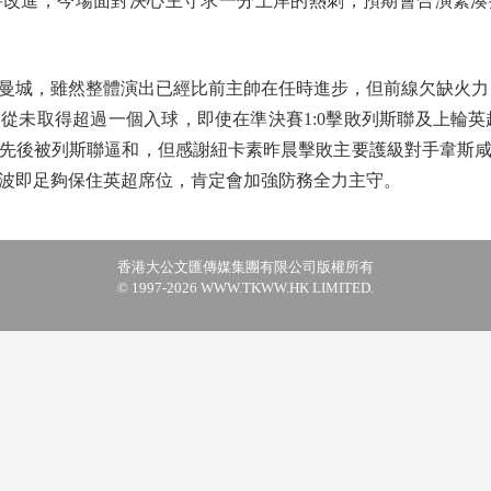
改進，今場面對決心主守求一分上岸的熱刺，預期會合演緊湊拉鋸
，雖然整體演出已經比前主帥在任時進步，但前線欠缺火力，
，從未取得超過一個入球，即使在準決賽1:0擊敗列斯聯及上輪英
先後被列斯聯逼和，但感謝紐卡素昨晨擊敗主要護級對手韋斯
波即足夠保住英超席位，肯定會加強防務全力主守。
香港大公文匯傳媒集團有限公司版權所有
© 1997-2026 WWW.TKWW.HK LIMITED.