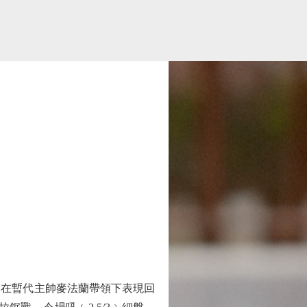
，在暫代主帥麥法蘭帶領下表現回