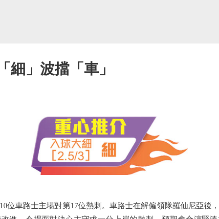
守「細」波擋「車」
位車路士主場對第17位熱刺。車路士在解僱領隊羅仙尼亞後