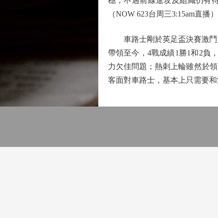
穩，不過前線進攻及組織仍有待
（NOW 623台周三3:15am直播）
車路士剛於英足盃決賽激鬥曼城
帶領至今，4戰成績1勝1和2負
力欠佳問題；熱刺上輪雖然於領
客面對車路士，基本上只需要和