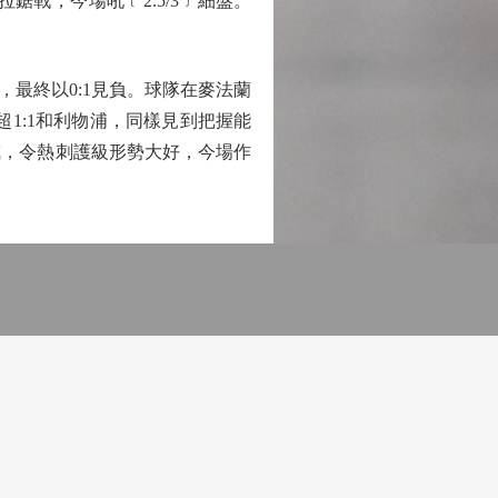
戰，今場吼﹝2.5/3﹞細盤。
最終以0:1見負。球隊在麥法蘭
超1:1和利物浦，同樣見到把握能
咸，令熱刺護級形勢大好，今場作