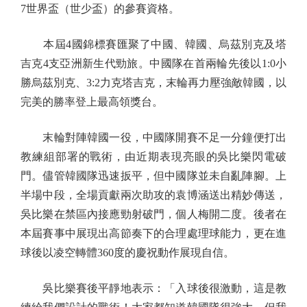
7世界盃（世少盃）的參賽資格。
本屆4國錦標賽匯聚了中國、韓國、烏茲別克及塔
吉克4支亞洲新生代勁旅。中國隊在首兩輪先後以1:0小
勝烏茲別克、3:2力克塔吉克，末輪再力壓強敵韓國，以
完美的勝率登上最高領獎台。
末輪對陣韓國一役，中國隊開賽不足一分鐘便打出
教練組部署的戰術，由近期表現亮眼的吳比樂閃電破
門。儘管韓國隊迅速扳平，但中國隊並未自亂陣腳。上
半場中段，全場貢獻兩次助攻的袁博涵送出精妙傳送，
吳比樂在禁區內接應勁射破門，個人梅開二度。後者在
本屆賽事中展現出高節奏下的合理處理球能力，更在進
球後以凌空轉體360度的慶祝動作展現自信。
吳比樂賽後平靜地表示：「入球後很激動，這是教