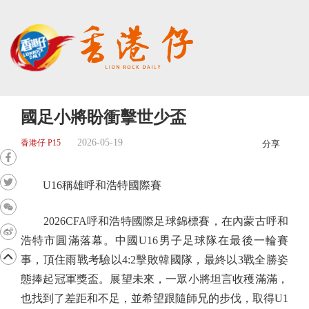
國足小將盼衝擊世少盃
2026-05-19
香港仔 P15
分享
U16稱雄呼和浩特國際賽
2026CFA呼和浩特國際足球錦標賽，在內蒙古呼和
浩特市圓滿落幕。中國U16男子足球隊在最後一輪賽
事，頂住雨戰考驗以4:2擊敗韓國隊，最終以3戰全勝姿
態捧起冠軍獎盃。展望未來，一眾小將坦言收穫滿滿，
也找到了差距和不足，並希望跟隨師兄的步伐，取得U1