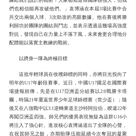
練給我們設計的戰術！大家都知道韓國隊很強大，但我
們也相信能再攻破他們。」袁博涵在本屆3場比賽中合
共交出兩個入球、3次助攻的亮眼數據。他在賽後將勝
利歸功於團隊的團結與鬥志，並表示透過這幾場高強度
對抗，發現自己在力量上不落下風，未來會更合理地分
配體能以落實主教練的戰術。
以躋身一隊為終極目標
這批年輕球員在收穫錦標的同時，亦將目光投向了
明年的U17年齡段賽事。近日，中國U17國足在國際賽
場捷報頻傳，先是在U17亞洲盃分組賽以2:0戰勝卡塔
爾，時隔21年重返世界少年足球錦標賽（世少盃）；隨
後又在八強戰中以3:1逆轉東道主沙特阿拉伯，睽違22年
再闖亞洲盃四強。師兄們的優異表現無疑為這群U16小
將注入了強心針。進攻核心袁博涵道出了全隊的心聲，
在祝賀師兄之餘，亦期盼隊伍能延續今次奪冠的凝聚