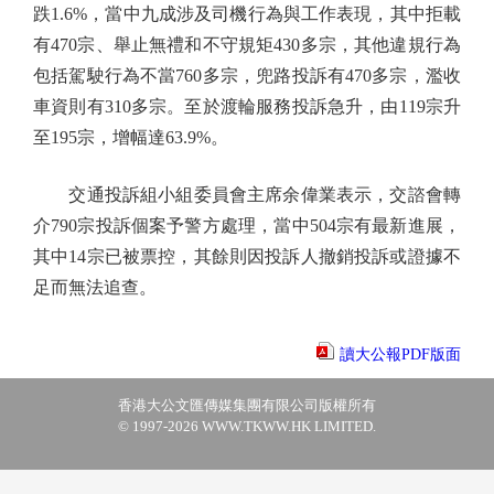
跌1.6%，當中九成涉及司機行為與工作表現，其中拒載
有470宗、舉止無禮和不守規矩430多宗，其他違規行為
包括駕駛行為不當760多宗，兜路投訴有470多宗，濫收
車資則有310多宗。至於渡輪服務投訴急升，由119宗升
至195宗，增幅達63.9%。
交通投訴組小組委員會主席余偉業表示，交諮會轉
介790宗投訴個案予警方處理，當中504宗有最新進展，
其中14宗已被票控，其餘則因投訴人撤銷投訴或證據不
足而無法追查。
讀大公報PDF版面
香港大公文匯傳媒集團有限公司版權所有
© 1997-2026 WWW.TKWW.HK LIMITED.