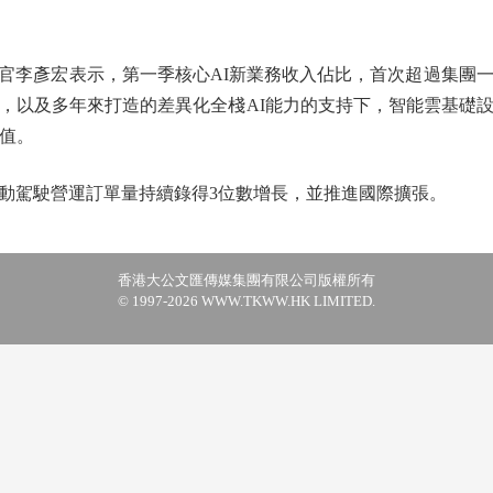
彥宏表示，第一季核心AI新業務收入佔比，首次超過集團一
，以及多年來打造的差異化全棧AI能力的支持下，智能雲基礎
價值。
駕駛營運訂單量持續錄得3位數增長，並推進國際擴張。
香港大公文匯傳媒集團有限公司版權所有
© 1997-2026 WWW.TKWW.HK LIMITED.