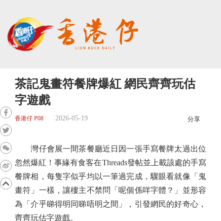
茶記鬼畫符餐牌爆紅 網民齊齊玩估
字遊戲
2026-05-19
香港仔 P08
分享
灣仔會展一間茶餐廳近日因一張手寫餐牌太過出位
忽然爆紅！事緣有食客在Threads發帖並上載該處的手寫
餐牌相，每隻字似乎均以一筆過完成，驟眼看就像「鬼
畫符」一樣，讓樓主不禁問「呢個係咩字體？」並形容
為「介乎睇得明同睇唔明之間」，引發網民的好奇心，
齊齊玩估字遊戲。