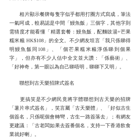
相片顯示餐牌每隻字似乎都用打圈方式寫成，筆法
一氣呵成，較易認是中間「鰻魚飯」三個字，其他字則
需猜度才能看懂「精選套餐：鰻魚飯，配麵豉湯+芒果
糯米糍 HK$108」的全文。不少網友坦言「我只係睇得
明鰻魚飯同108」、「個芒果糯米糍淨係睇到個果
字」，但亦有不少人估中全文並大讚：「係藝術」、
「好神奇，第一眼以為自己睇唔明，睇睇下又明」。
聯想到古天樂招牌式簽名
更搞笑是不少網民竟將字體聯想到古天樂的招牌
「薯片串式簽名」，笑言屬「古天樂體」、「好似古生
個簽名，只係呢個會轉彎，古生一路簽落去」；有網友
更建議：「古老闆如果去簽番個名，支持一下香港飲食
業就好喇」。