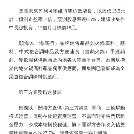
集團未來盈利可望維持雙位數增長，以股價15.5元
計，預測市盈率14倍，預測股息率達6.5%，建議收集作
中長線投資，12個月目標價18元。
頤海以「海底撈」品牌銷售產品如火鍋底料、蘸
料、中式複合調味品及方便速食（自熱火鍋）予經銷
商、餐飲服務供應商及內地各大電商平台等。為海底撈
於內地火鍋底料產品獨家供應商。而集團已發展成為全
渠道複合調味料供應商。
第三方業務迅速發展
集團以「關聯方直供+第三方經銷+電商」三輪驅動
模式經營，優勢在於輕資產運營，不需面對零售門店租
金壓力，令成本結構較穩健。旗下關聯方去年收入佔整
體比重降至不足27.7%，降低依賴單一客戶風險。