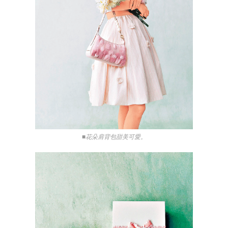
■花朵肩背包甜美可愛。