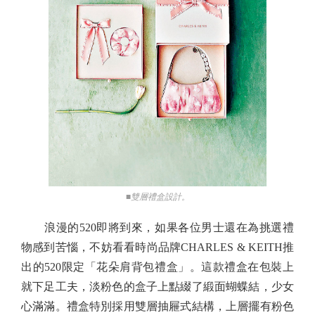
■雙層禮盒設計。
浪漫的520即將到來，如果各位男士還在為挑選禮
物感到苦惱，不妨看看時尚品牌CHARLES & KEITH推
出的520限定「花朵肩背包禮盒」。這款禮盒在包裝上
就下足工夫，淡粉色的盒子上點綴了緞面蝴蝶結，少女
心滿滿。禮盒特別採用雙層抽屜式結構，上層擺有粉色