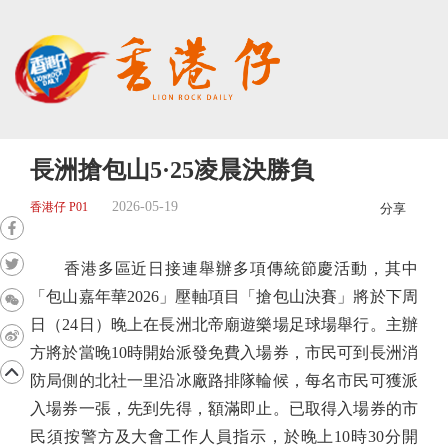
長洲搶包山5·25凌晨決勝負
2026-05-19
香港仔 P01
分享
香港多區近日接連舉辦多項傳統節慶活動，其中
「包山嘉年華2026」壓軸項目「搶包山決賽」將於下周
日（24日）晚上在長洲北帝廟遊樂場足球場舉行。主辦
方將於當晚10時開始派發免費入場券，市民可到長洲消
防局側的北社一里沿冰廠路排隊輪候，每名市民可獲派
入場券一張，先到先得，額滿即止。已取得入場券的市
民須按警方及大會工作人員指示，於晚上10時30分開