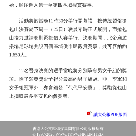
始，順序進入第一至第四區域觀賞賽事。
活動將於當晚11時30分舉行開幕禮，按傳統習俗搶
包山決賽於下周一（25日）凌晨零時正式展開，而搶包
山接力邀請賽則緊接個人賽舉行。決賽期間，北帝廟遊
樂場足球場共設四個區域供市民觀賞賽事，共可容納約
1,650人。
12名晉身決賽的選手當晚將分別爭奪男女子組的獎
項。除了頒發獎盃予得分最高的男子組冠、亞、季軍和
女子組冠軍外，亦會頒發「代代平安獎」，獎勵從包山
上摘取最多平安包的參賽者。
讀大公報PDF版面
香港大公文匯傳媒集團有限公司版權所有
© 1997-2026 WWW.TKWW.HK LIMITED.