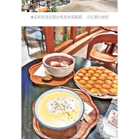
■店家裝潢充滿古典原木風氛圍。 小紅書@無曉