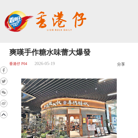
爽嘆手作糖水味蕾大爆發
2026-05-19
香港仔 P04
分享