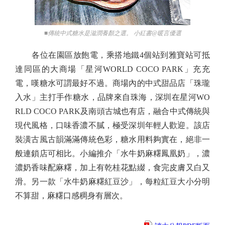
■傳統中式糖水是滋潤養顏之選。 小紅書@暖言優選
各位在園區放飽電，乘搭地鐵4個站到雅寶站可抵
達同區的大商場「星河WORLD COCO PARK」充充
電，嘆糖水可謂最好不過。商場內的中式甜品店「珠瓏
入水」主打手作糖水，品牌來自珠海，深圳在星河WO
RLD COCO PARK及南頭古城也有店，融合中式傳統與
現代風格，口味香濃不膩，極受深圳年輕人歡迎。該店
裝潢古風古韻滿滿傳統色彩，糖水用料夠實在，絕非一
般連鎖店可相比。小編推介「水牛奶麻糬鳳凰奶」，濃
濃奶香味配麻糬，加上有乾桂花點綴，食完皮膚又白又
滑。另一款「水牛奶麻糬紅豆沙」，每粒紅豆大小分明
不算甜，麻糬口感稠身有層次。