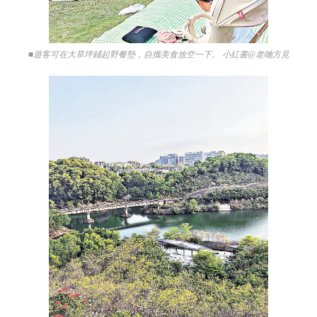
■遊客可在大草坪鋪起野餐墊，自攜美食放空一下。 小紅書@老哋方見