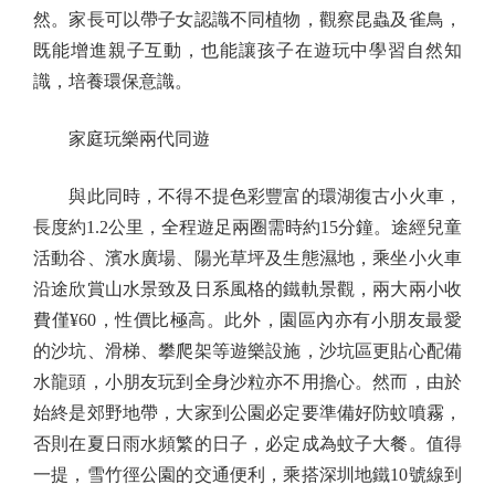
然。家長可以帶子女認識不同植物，觀察昆蟲及雀鳥，
既能增進親子互動，也能讓孩子在遊玩中學習自然知
識，培養環保意識。
家庭玩樂兩代同遊
與此同時，不得不提色彩豐富的環湖復古小火車，
長度約1.2公里，全程遊足兩圈需時約15分鐘。途經兒童
活動谷、濱水廣場、陽光草坪及生態濕地，乘坐小火車
沿途欣賞山水景致及日系風格的鐵軌景觀，兩大兩小收
費僅¥60，性價比極高。此外，園區內亦有小朋友最愛
的沙坑、滑梯、攀爬架等遊樂設施，沙坑區更貼心配備
水龍頭，小朋友玩到全身沙粒亦不用擔心。然而，由於
始終是郊野地帶，大家到公園必定要準備好防蚊噴霧，
否則在夏日雨水頻繁的日子，必定成為蚊子大餐。值得
一提，雪竹徑公園的交通便利，乘搭深圳地鐵10號線到