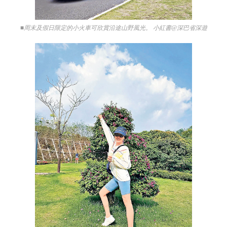
■周末及假日限定的小火車可欣賞沿途山野風光。 小紅書@深巴省深遊