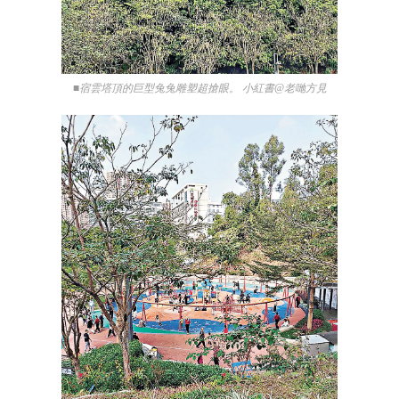
■宿雲塔頂的巨型兔兔雕塑超搶眼。 小紅書@老哋方見