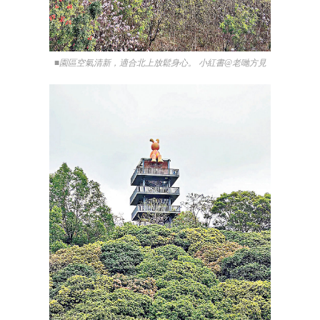
■園區空氣清新，適合北上放鬆身心。 小紅書@老哋方見