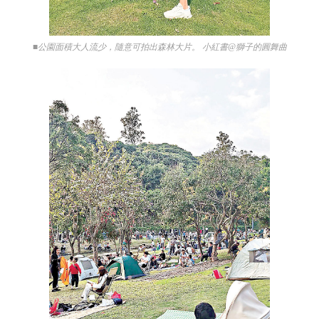
■公園面積大人流少，隨意可拍出森林大片。 小紅書@獅子的圓舞曲