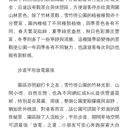
全，沿途設有觀景台與休憩區，方便遊客停步欣賞周圍
山林景色。除了竹林景觀，雪竹徑公園的植被種類亦十
分豐富，園內種植了不同種類植物，四季景色各有不
同。春天繁花似錦，夏季綠意盎然，秋日色彩層次豐
富，冬季則多了一份寧靜與清雅。這種隨季節變換的景
觀使公園一年四季各有不同魅力，也讓遊客每次到訪也
能有新鮮感。
步道平坦放電最強
園區亦照顧打卡之友，雪竹徑公園的竹林光影、山
間小徑、自然生態，也為不同網紅或KoL提供豐盛題
材，特別是在晨霧、雨後，整個公園更顯朦朧與寂靜，
猶如世外桃源。對港客而言，該公園可謂親子郊遊的隱
世秘景，園區除了人流較少，平坦步道、開闊草地空間
可謂最強「放電」之選，小朋友可安心奔跑探索大自