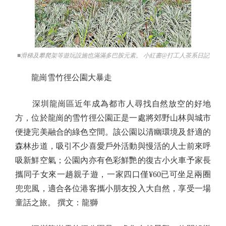
■滑梯及攀爬架等遊玩設施也滿滿多巴胺元素。 小紅書@打工人茶系日記
龍崗雪竹徑公園大暴走
深圳龍崗區近年成為都市人尋找自然放空的好地
方，位於龍崗的雪竹徑公園正是一處將郊野山林與城市
便捷完美融合的綠色空間。該公園以清幽環境及舒適的
森林步道，吸引不少喜愛戶外活動與慢活的人士前來呼
吸新鮮空氣；公園內亦有色彩鮮艷的復古小火車予家長
攜同子女來一趟親子遊，一家四口僅¥60已可坐足兩圈
兜兜風，適合各位港客攜小朋友投入大自然，享受一場
童話之旅。 撰文：龍獅