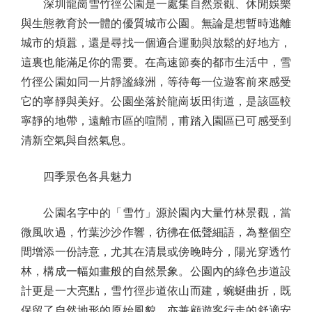
深圳龍崗雪竹徑公園是一處集自然景觀、休閒娛樂
與生態教育於一體的優質城市公園。無論是想暫時逃離
城市的煩囂，還是尋找一個適合運動與放鬆的好地方，
這裏也能滿足你的需要。在高速節奏的都市生活中，雪
竹徑公園如同一片靜謐綠洲，等待每一位遊客前來感受
它的寧靜與美好。公園坐落於龍崗坂田街道，是該區較
寧靜的地帶，遠離市區的喧鬧，甫踏入園區已可感受到
清新空氣與自然氣息。
四季景色各具魅力
公園名字中的「雪竹」源於園內大量竹林景觀，當
微風吹過，竹葉沙沙作響，彷彿在低聲細語，為整個空
間增添一份詩意，尤其在清晨或傍晚時分，陽光穿透竹
林，構成一幅如畫般的自然景象。公園內的綠色步道設
計更是一大亮點，雪竹徑步道依山而建，蜿蜒曲折，既
保留了自然地形的原始風貌，亦兼顧遊客行走的舒適安