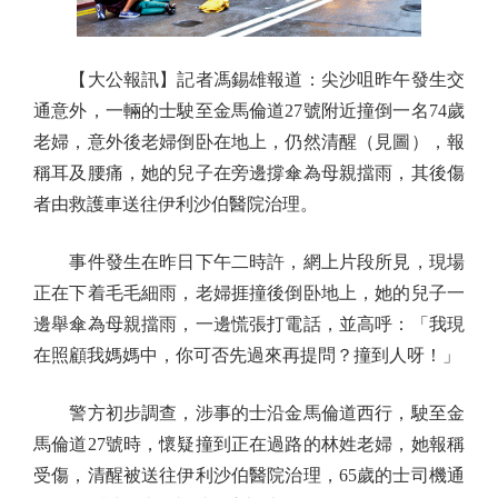
【大公報訊】記者馮錫雄報道：尖沙咀昨午發生交
通意外，一輛的士駛至金馬倫道27號附近撞倒一名74歲
老婦，意外後老婦倒卧在地上，仍然清醒（見圖），報
稱耳及腰痛，她的兒子在旁邊撐傘為母親擋雨，其後傷
者由救護車送往伊利沙伯醫院治理。
事件發生在昨日下午二時許，網上片段所見，現場
正在下着毛毛細雨，老婦捱撞後倒卧地上，她的兒子一
邊舉傘為母親擋雨，一邊慌張打電話，並高呼：「我現
在照顧我媽媽中，你可否先過來再提問？撞到人呀！」
警方初步調查，涉事的士沿金馬倫道西行，駛至金
馬倫道27號時，懷疑撞到正在過路的林姓老婦，她報稱
受傷，清醒被送往伊利沙伯醫院治理，65歲的士司機通