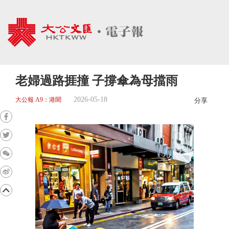
老婦過路捱撞 子撐傘為母擋雨
2026-05-18
大公報 A9：港聞
分享