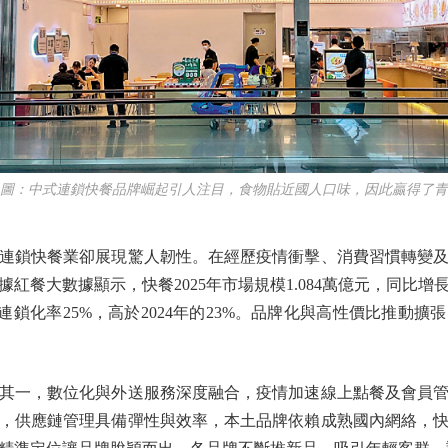
：中式連鎖快餐品牌崛起引人注目，食物貼近國人口味，因此贏得了青
鎖快餐業卻展現驚人韌性。在經歷疫情衝擊、消費習慣轉變及
餐大數據顯示，快餐2025年市場規模1.084萬億元，同比增長
飲連鎖化率25%，高於2024年的23%。品牌化與高性價比推動
一，數位化與外送服務深度融合，疫情加速線上點餐及會員管
，供應鏈管理具備彈性與效率，本土品牌依賴成熟國內網絡，