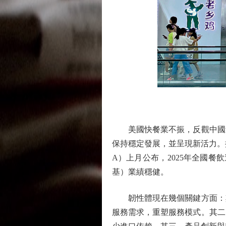
圖
美國快餐業不振，反觀中國連
保持穩定發展，並呈現新活力。據紅
A）上月公布，2025年全國餐
基）業績穩健。
韌性體現在幾個關鍵方面：其
服務需求，重塑服務模式。其二