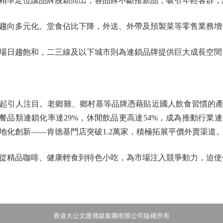
精準定位讓品牌脫穎而出，各品牌不斷推新品，吸引年輕客群，
向多元化。堂食佔比下降，外送、外帶及預製菜等零售業務增
日趨飽和，二三線及以下城市則為連鎖品牌提供巨大成長空間
人注目。老鄉雞、鄉村基等品牌憑藉貼近國人飲食習慣的產品
快餐品類連鎖化率達29%，休閒飲品更高達54%，成為推動行業
地化創新——肯德基門店突破1.2萬家，積極拓展平價外賣渠道
精品咖啡、健康輕食到特色小吃，為市場注入競爭動力，迫使
香港大公文匯傳媒集團有限公司版權所有