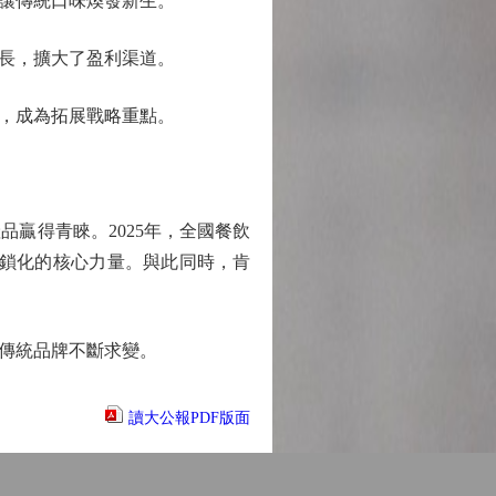
讓傳統口味煥發新生。
長，擴大了盈利渠道。
，成為拓展戰略重點。
贏得青睞。2025年，全國餐飲
連鎖化的核心力量。與此同時，肯
。
傳統品牌不斷求變。
讀大公報PDF版面