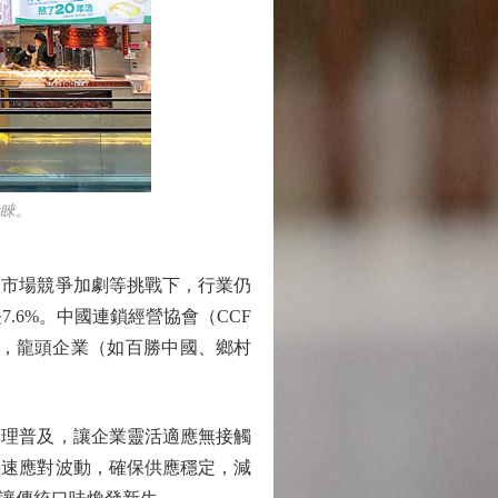
睞。
市場競爭加劇等挑戰下，行業仍
7.6%。中國連鎖經營協會（CCF
擴張，龍頭企業（如百勝中國、鄉村
理普及，讓企業靈活適應無接觸
快速應對波動，確保供應穩定，減