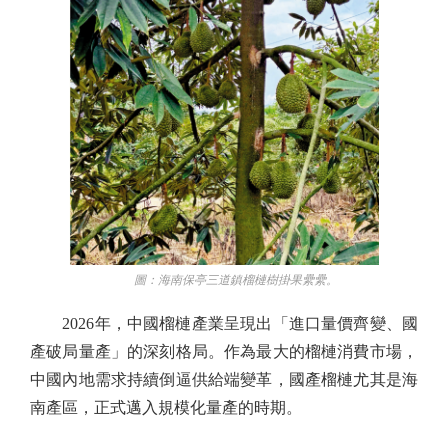
圖：海南保亭三道鎮榴槤樹掛果纍纍。
2026年，中國榴槤產業呈現出「進口量價齊變、國
產破局量產」的深刻格局。作為最大的榴槤消費市場，
中國內地需求持續倒逼供給端變革，國產榴槤尤其是海
南產區，正式邁入規模化量產的時期。