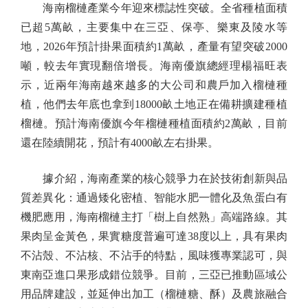
海南榴槤產業今年迎來標誌性突破。全省種植面積
已超5萬畝，主要集中在三亞、保亭、樂東及陵水等
地，2026年預計掛果面積約1萬畝，產量有望突破2000
噸，較去年實現翻倍增長。海南優旗總經理楊福旺表
示，近兩年海南越來越多的大公司和農戶加入榴槤種
植，他們去年底也拿到18000畝土地正在備耕擴建種植
榴槤。預計海南優旗今年榴槤種植面積約2萬畝，目前
還在陸續開花，預計有4000畝左右掛果。
據介紹，海南產業的核心競爭力在於技術創新與品
質差異化：通過矮化密植、智能水肥一體化及魚蛋白有
機肥應用，海南榴槤主打「樹上自然熟」高端路線。其
果肉呈金黃色，果實糖度普遍可達38度以上，具有果肉
不沾殼、不沾核、不沾手的特點，風味獲專業認可，與
東南亞進口果形成錯位競爭。目前，三亞已推動區域公
用品牌建設，並延伸出加工（榴槤糖、酥）及農旅融合