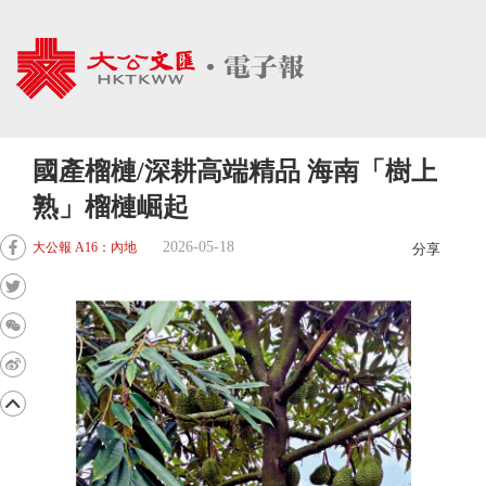
國產榴槤/深耕高端精品 海南「樹上
熟」榴槤崛起
2026-05-18
大公報 A16：內地
分享