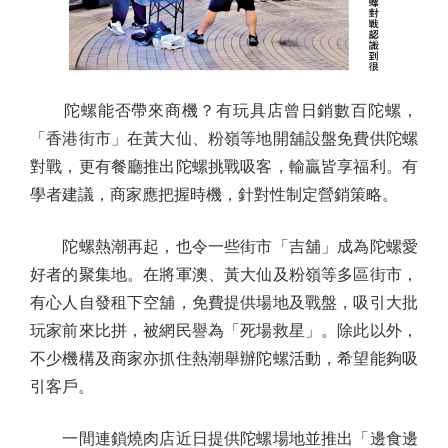
陀螺能否帶來商機？有玩具店曾日銷數百陀螺，
「香港街市」在黃大仙、粉嶺等地開舖設盤免費供陀螺
對戰，更有餐廳推出陀螺挑戰吸客，輸贏皆享福利。有
學者建議，商家應把握時機，針對性制定營銷策略。
陀螺熱潮再起，也令一些街市「吉舖」成為陀螺愛
好者的聚集地。在將軍澳、黃大仙及粉嶺等多區街市，
有心人自發租下空舖，免費提供場地及戰盤，吸引大批
玩家前來比拼，被網民譽為「死場救星」。除此以外，
不少機構及商家亦抓住熱潮舉辦陀螺活動，希望能夠吸
引客戶。
一間連鎖燒肉店近日提供陀螺場地並推出「邊食邊