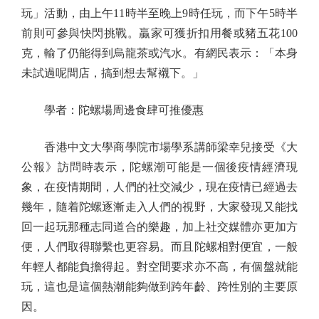
玩」活動，由上午11時半至晚上9時任玩，而下午5時半
前則可參與快閃挑戰。贏家可獲折扣用餐或豬五花100
克，輸了仍能得到烏龍茶或汽水。有網民表示：「本身
未試過呢間店，搞到想去幫襯下。」
學者：陀螺場周邊食肆可推優惠
香港中文大學商學院市場學系講師梁幸兒接受《大
公報》訪問時表示，陀螺潮可能是一個後疫情經濟現
象，在疫情期間，人們的社交減少，現在疫情已經過去
幾年，隨着陀螺逐漸走入人們的視野，大家發現又能找
回一起玩那種志同道合的樂趣，加上社交媒體亦更加方
便，人們取得聯繫也更容易。而且陀螺相對便宜，一般
年輕人都能負擔得起。對空間要求亦不高，有個盤就能
玩，這也是這個熱潮能夠做到跨年齡、跨性別的主要原
因。