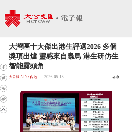
大灣區十大傑出港生評選2026 多個
獎項出爐 靈感來自蟲鳥 港生研仿生
智能露頭角
2026-05-18
大公報 A10：內地
分享