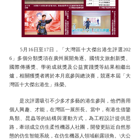
5月16日至17日，「大灣區十大傑出港生評選202
6」多個分類獎項在廣州展開角逐。國情文旅創新獎、
國際傳播獎、學術成就獎及公益實踐獎等結果相繼出
爐，相關獲獎者將於本月底參與總決賽，競逐本屆「大
灣區十大傑出港生」殊榮。
是次評選吸引不少多才多藝的港生參與，他們善用
個人興趣、才能，在灣區一展所長。當中，有港生借鑒
鳥類、昆蟲等的結構與運動方式，為工程設計提供思
路，牽頭成立仿生柔性機器人社團，開發更貼近自然形
態的仿生智能系統，在仿生機器人領域嶄露頭角。\大公