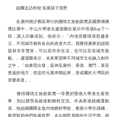
組團走訪村校 拓展孩子視野
在廣州南沙賽區舉行的國情文旅創新獎及國際傳播
獎比賽中，中山大學港生盧灝榮在展示中現場Rap了一
段，讓人印象深刻。他表示：「內地音樂環境愈趨多
元，不同城市都有各自的表達方式。我覺得廣東的說唱
題材非常豐富，可以寫市井生活，也可以呈現城市面
貌。」盧灝榮表示，未來希望將不同城市文化融入創作
之中，「由東莞出發，延伸至廣州、香港、澳門，甚至
更遠的地方，把這些元素串聯起來，形成屬於大灣區的
音樂表達」。
獲得國情文旅創新獎一等獎的暨南大學港生葉智
華，則以體育為媒推動鄉村交流。作為香港跳繩運動
員，他組織團隊走進內地鄉村學校，教授小學生跳繩，
希望幫助他們拓展視野、走出相對局限的生活空間。相