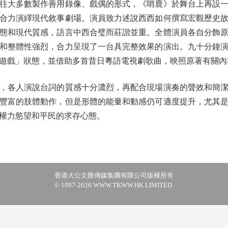
大多數製作善用錄像、戲偶的形式，《哨鹿》於舞台上再設一
合力演繹現代敘事劇場。演員致力述說西西如何撰寫宏觀歷史
態和現代質感，語言中西合璧而莊諧並重。全體演員各自分飾
和整體性強烈，合力呈現了一台具完整效果的演出。九十分鐘
遊戲」狀態，並借助多首昔日粵語電視劇歌曲，映照原著有關內
各人演說台詞的質感十分濃烈，再配合現場演奏的聲效和簡潔
豐富的肢體動作，但是形體的能量和動感仍可適度提升，尤其
權力慾望和平民的求存心態。
香港大公文匯傳媒集團有限公司版權所有
© 1997-2026 WWW.TKWW.HK LIMITED.