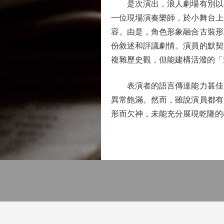
是次演出，浪人劇場有別以往
一位現場演奏樂師，於小舞台上
容。由是，角色形象融合古裝形
份敘述和評議劇情。演員的默契
複雜歷史觀，但能建構活潑的「
表演者的語言傳達能力甚佳，
異常飽滿。然而，雖說演員都有
形而欠神，未能充分展現乾隆的