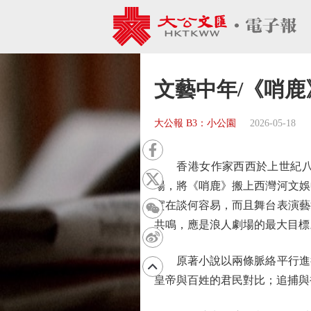
文藝中年/《哨鹿》
大公報 B3：小公園
2026-05-18
香港女作家西西於上世紀八十
場，將《哨鹿》搬上西灣河文娛
實在談何容易，而且舞台表演藝
共鳴，應是浪人劇場的最大目標
原著小說以兩條脈絡平行進行
皇帝與百姓的君民對比；追捕與