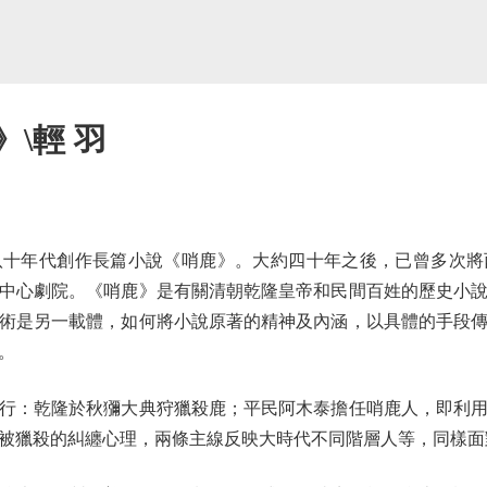
\輕 羽
年代創作長篇小說《哨鹿》。大約四十年之後，已曾多次將
中心劇院。《哨鹿》是有關清朝乾隆皇帝和民間百姓的歷史小
術是另一載體，如何將小說原著的精神及內涵，以具體的手段
。
：乾隆於秋獼大典狩獵殺鹿；平民阿木泰擔任哨鹿人，即利用
被獵殺的糾纏心理，兩條主線反映大時代不同階層人等，同樣面