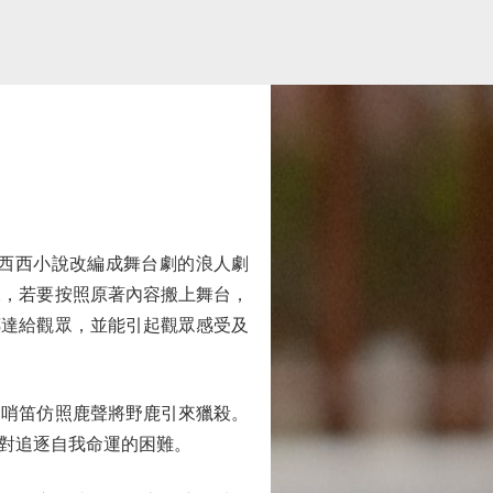
西西小說改編成舞台劇的浪人劇
說，若要按照原著內容搬上舞台，
傳達給觀眾，並能引起觀眾感受及
哨笛仿照鹿聲將野鹿引來獵殺。
對追逐自我命運的困難。