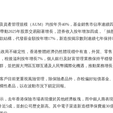
產管理規模（AUM）均按年升40%，基金銷售市佔率連續
帶動2025年股票交易顯著增長，證券收入按年增加四成，「抽股
款結構，代發薪金額按年增17%，新造按揭宗數則連續七年保持
局不確定性，香港整體經濟仍然體現穩中有進，外貿、零售
，稅後溢利按年增長7%，個人銀行及財富管理業務保持平穩
群，並把握大灣區互聯互通及人民幣國際化機遇，推動業務增長
戶目前更重視風險管理，除保險產品外，亦較偏好短債基金、
構性產品，以在波動市況下鎖定回報。
去年香港保險市場表現優於其他經濟板塊，而中銀人壽表現更
升近5成，並創公司歷史新高。其中電子渠道新造標準保費逾30