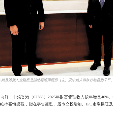
香港個人金融產品部總經理周國昌（左）及中銀人壽執行總裁鄧子平。
，中銀香港（02388）2025年財富管理收入按年增長40%
前景維持審慎樂觀，指在零售復甦、股市交投增加、IPO市場暢旺