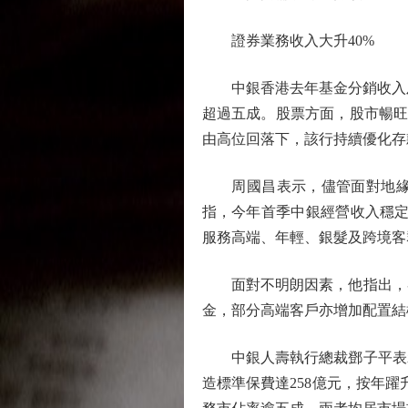
證券業務收入大升40%
中銀香港去年基金分銷收入及資
超過五成。股票方面，股市暢旺
由高位回落下，該行持續優化存
周國昌表示，儘管面對地緣政
指，今年首季中銀經營收入穩定
服務高端、年輕、銀髮及跨境客
面對不明朗因素，他指出，客
金，部分高端客戶亦增加配置結
中銀人壽執行總裁鄧子平表示，
造標準保費達258億元，按年躍