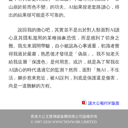
山崩於前而色不變」的功夫。AI如果按老套路讀心，得
出的結果很可能是不可靠的。
說回我的擔心吧，其實並不是出於對人類面對AI讀
心及其隱私濫用的某種抽象恐慌，而是感到了切身之
難。我生來眉間帶皺，自小被認為心事過重，初識者覺
得我過於嚴肅，熟悉後才發現是「偽裝」。我不知老天
給我這層「保護色」是何用意。或許，就是為了幫我在
AI讀心的時代逃過它的監測？然而，面對「無AI，不生
活」腳步愈來愈近，被AI誤判，到底是保護還是傷害，
尚是一道難解的方程。
讀大公報PDF版面
香港大公文匯傳媒集團有限公司版權所有
© 1997-2026 WWW.TKWW.HK LIMITED.