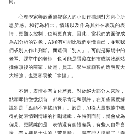
向。
心理學家善於通過觀察人的小動作揣測對方內心所
思所感。和行為相比，情緒以及作為其外在表現的表
情，更難以控制，也就更真實。因此，當我們的面部成
為AI分析的對象，AI極有可能比我們更懂自己，並幫我
們或別人作出判斷。而這個「別人」，可能是職場中的
老闆、課堂中的老師，也可能是隱藏在超市或購物網站
攝像頭後的商家，於是，員工、學生或顧客的透明度大
大增強，也更容易被「拿捏」。
不過，表情亦有文化差異。對於絕大部分人來說，
點頭哪怕微微頷首，都表示肯定和讚許，在某些國度據
說卻是「點頭不算搖頭算」。於是，AI從大量數據中獲
得的從表情到情緒的推斷邏輯，在特例面前，就會成為
偏見。更關鍵的是，表情還有個體差異，有些人自帶喜
慶，有人卻是天生的「苦瓜臉」，還有些人煉就了「泰