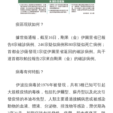
疫區現狀如何？
據世衞通報，截至16日，剛果（金）伊圖里省已報
告8宗確診病例、246宗疑似病例和80宗疑似死亡病例；
首都金沙薩發現1宗從伊圖里省返回的確診病例。烏干
達首都坎帕拉報告2宗來自剛果（金）的確診病例。
病毒有何特點？
伊波拉病毒於1976年被發現，共有3種已知可引起
大規模疫情的毒株，包括扎伊爾型、蘇丹型以及此次引
發疫情的本迪布焦型。人類主要通過接觸病患或被感染
動物的血液、體液、分泌物、排洩物等感染，潛伏期為