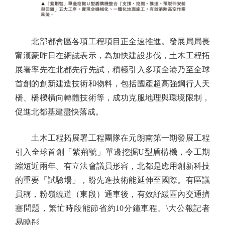
北部都會區各項工程項目正全速推進。發展局局長
甯漢豪昨日在網誌表示，為加快建設步伐，土木工程拓
展署率先在北都先行先試，積極引入多項全港乃至全球
首創的創新建造技術和物料，包括國產超高強鋼行人天
橋、橋樑橫向轉體技術等，成功克服地理與環境限制，
促進北都基建盡快落成。
土木工程拓展署工程團隊在元朗南第一期發展工程
引入全球首創「紫荊號」單邊挖掘U型盾構機，令工期
縮短近兩年。有立法會議員形容，北都是應用創新科技
的重要「試驗場」，盼先進技術能延伸至國際。有區議
員稱，粉嶺繞道（東段）通車後，有效紓緩區內交通擠
塞問題，繁忙時段能節省約10分鐘車程。\大公報記者
易曉彤