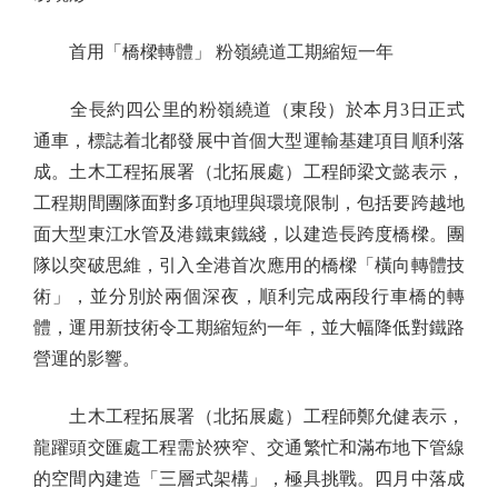
首用「橋樑轉體」 粉嶺繞道工期縮短一年
全長約四公里的粉嶺繞道（東段）於本月3日正式
通車，標誌着北都發展中首個大型運輸基建項目順利落
成。土木工程拓展署（北拓展處）工程師梁文懿表示，
工程期間團隊面對多項地理與環境限制，包括要跨越地
面大型東江水管及港鐵東鐵綫，以建造長跨度橋樑。團
隊以突破思維，引入全港首次應用的橋樑「橫向轉體技
術」，並分別於兩個深夜，順利完成兩段行車橋的轉
體，運用新技術令工期縮短約一年，並大幅降低對鐵路
營運的影響。
土木工程拓展署（北拓展處）工程師鄭允健表示，
龍躍頭交匯處工程需於狹窄、交通繁忙和滿布地下管線
的空間內建造「三層式架構」，極具挑戰。四月中落成