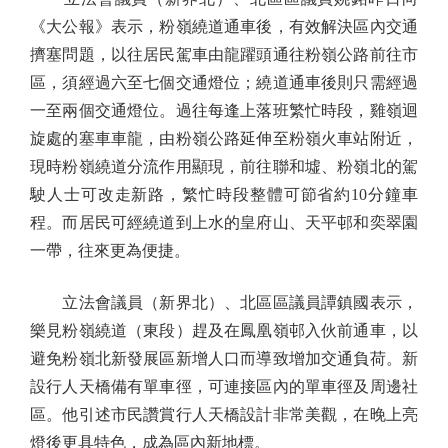
《大公報》表示，粉嶺繞道通車後，有效解決區內交通
擠塞問題，以往居民駕車由龍躍頭通往粉嶺公路前往市
區，須經過六至七個交通燈位；繞道通車後則只需經過
一至兩個交通燈位。過往每逢上落班繁忙時段，雞嶺迴
旋處的塞車車龍，由粉嶺公路延伸至粉嶺火車站附近，
現時粉嶺繞道分流作用顯現，前往聯和墟、粉嶺北的駕
駛人士可改走新路，繁忙時段整體可節省約10分鐘車
程。而居民可經繞道到上水的皇府山、天平邨和奕翠園
一帶，往來更為便捷。
立法會議員（新界北）、北區區議員譚鎮國表示，
樂見粉嶺繞道（東段）趕及在鳳凰嶺邨入伙前通車，以
避免粉嶺北新發展區新增人口而導致增加交通負荷。新
設行人天橋備有單車徑，可連接區內的單車徑及周邊社
區。他引述市民讚賞行人天橋設計非常美觀，在晚上亮
燈後更具特色，成為區內新地標。