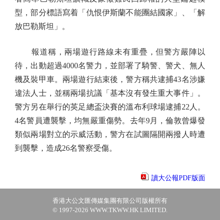
型，部分標語寫着「仇恨伊斯蘭不能團結國家」、「解
放巴勒斯坦」。
報道稱，兩場遊行路線未有重疊，但警方嚴陣以
待，出動超過4000名警力，並部署了騎警、警犬、無人
機及裝甲車。兩場遊行結束後，警方稱共逮捕43名涉嫌
違法人士，並稱兩場抗議「基本沒有發生重大事件」。
警方另在舉行的英足總盃決賽的溫布利球場逮捕22人。
4名警員遭襲擊，均無嚴重傷勢。去年9月，倫敦曾爆發
類似兩場對立的示威活動，警方在試圖隔開兩撥人時遭
到襲擊，造成26名警察受傷。
讀大公報PDF版面
香港大公文匯傳媒集團有限公司版權所有
© 1997-2026 WWW.TKWW.HK LIMITED.