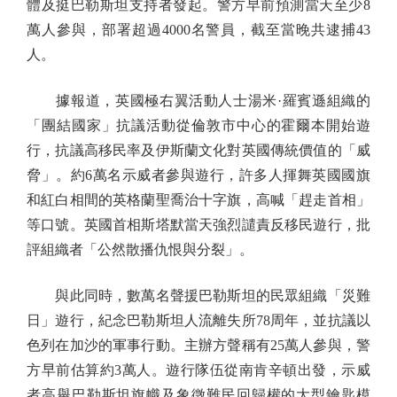
體及挺巴勒斯坦支持者發起。警方早前預測當天至少8
萬人參與，部署超過4000名警員，截至當晚共逮捕43
人。
據報道，英國極右翼活動人士湯米·羅賓遜組織的
「團結國家」抗議活動從倫敦市中心的霍爾本開始遊
行，抗議高移民率及伊斯蘭文化對英國傳統價值的「威
脅」。約6萬名示威者參與遊行，許多人揮舞英國國旗
和紅白相間的英格蘭聖喬治十字旗，高喊「趕走首相」
等口號。英國首相斯塔默當天強烈譴責反移民遊行，批
評組織者「公然散播仇恨與分裂」。
與此同時，數萬名聲援巴勒斯坦的民眾組織「災難
日」遊行，紀念巴勒斯坦人流離失所78周年，並抗議以
色列在加沙的軍事行動。主辦方聲稱有25萬人參與，警
方早前估算約3萬人。遊行隊伍從南肯辛頓出發，示威
者高舉巴勒斯坦旗幟及象徵難民回歸權的大型鑰匙模