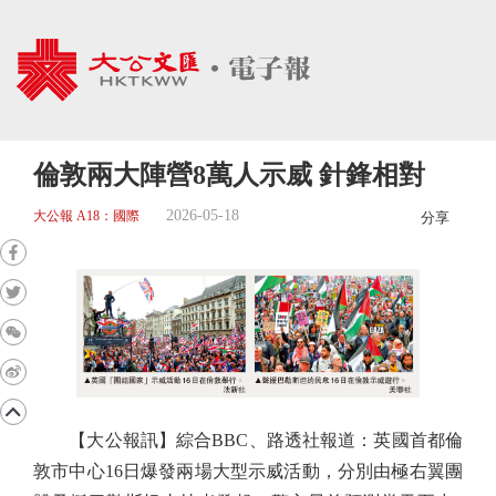
倫敦兩大陣營8萬人示威 針鋒相對
2026-05-18
大公報 A18：國際
分享
【大公報訊】綜合BBC、路透社報道：英國首都倫
敦市中心16日爆發兩場大型示威活動，分別由極右翼團