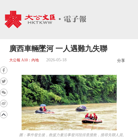
廣西車輛墜河 一人遇難九失聯
2026-05-18
大公報 A10：內地
分享
圖：事件發生後，救援力量沿事發河段排查搜救，搜尋失聯人員。