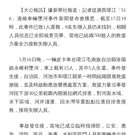
【大公報訊】據新華社報道：記者從廣西環江「51
6」過橋車輛墜河事件新聞發布會獲悉，截至17日19
時，此事件已致1人遇難，9名失聯人員仍未找到，相關
人員信息已全部核查完畢。當地已組織700餘人的救援
力量全力搜救失聯人員。
5月16日晚，一輛皮卡車在環江毛南族自治縣洛陽
鎮永權村墜河，車上載有15人，其中5人生還。事件發
生後，自治區、河池市和環江縣第一時間組織開展救援
搶險，並及時啟動應急響應處置方案。救援力量沿事發
河段下游30公里範圍內開展拉網式排查，對河面水域、
水下區域、河岸淺灘、回水灣等重點點位逐段排查搜
救，搜尋失聯人員。
事故發生後，當地已成立臨時指揮部，公安、應
急、消防、民兵、海事、水利等部門人員和車輛進出頻