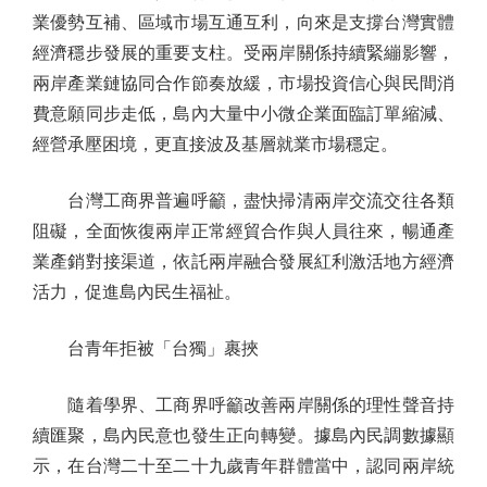
業優勢互補、區域市場互通互利，向來是支撐台灣實體
經濟穩步發展的重要支柱。受兩岸關係持續緊繃影響，
兩岸產業鏈協同合作節奏放緩，市場投資信心與民間消
費意願同步走低，島內大量中小微企業面臨訂單縮減、
經營承壓困境，更直接波及基層就業市場穩定。
台灣工商界普遍呼籲，盡快掃清兩岸交流交往各類
阻礙，全面恢復兩岸正常經貿合作與人員往來，暢通產
業產銷對接渠道，依託兩岸融合發展紅利激活地方經濟
活力，促進島內民生福祉。
台青年拒被「台獨」裹挾
隨着學界、工商界呼籲改善兩岸關係的理性聲音持
續匯聚，島內民意也發生正向轉變。據島內民調數據顯
示，在台灣二十至二十九歲青年群體當中，認同兩岸統