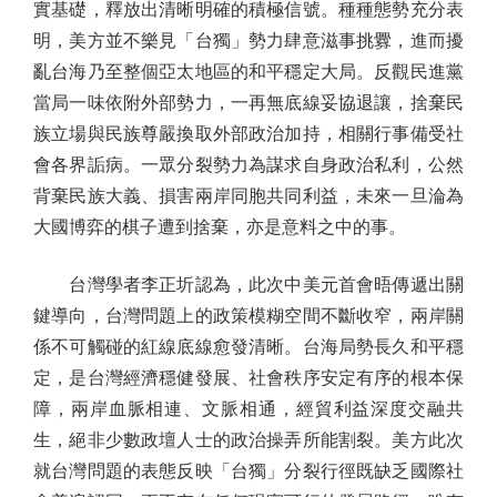
實基礎，釋放出清晰明確的積極信號。種種態勢充分表
明，美方並不樂見「台獨」勢力肆意滋事挑釁，進而擾
亂台海乃至整個亞太地區的和平穩定大局。反觀民進黨
當局一味依附外部勢力，一再無底線妥協退讓，捨棄民
族立場與民族尊嚴換取外部政治加持，相關行事備受社
會各界詬病。一眾分裂勢力為謀求自身政治私利，公然
背棄民族大義、損害兩岸同胞共同利益，未來一旦淪為
大國博弈的棋子遭到捨棄，亦是意料之中的事。
台灣學者李正圻認為，此次中美元首會晤傳遞出關
鍵導向，台灣問題上的政策模糊空間不斷收窄，兩岸關
係不可觸碰的紅線底線愈發清晰。台海局勢長久和平穩
定，是台灣經濟穩健發展、社會秩序安定有序的根本保
障，兩岸血脈相連、文脈相通，經貿利益深度交融共
生，絕非少數政壇人士的政治操弄所能割裂。美方此次
就台灣問題的表態反映「台獨」分裂行徑既缺乏國際社