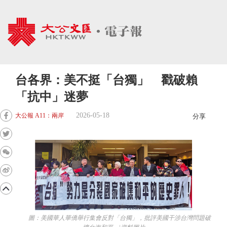
台各界：美不挺「台獨」 戳破賴
「抗中」迷夢
2026-05-18
大公報 A11：兩岸
分享
圖：美國華人華僑舉行集會反對「台獨」，批評美國干涉台灣問題破