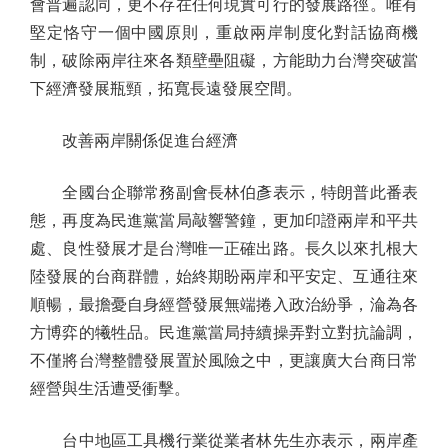
會普遍認同，更不存在任何現實可行的發展路徑。唯有
堅定恪守一個中國原則，重啟兩岸制度化對話協商機
制，破除兩岸往來各類壁壘阻礙，方能助力台灣突破當
下經濟發展瓶頸，拓寬長遠發展空間。
改善兩岸關係促進台經濟
全國台企聯常務副會長林伯彥表示，特朗普此番表
態，再度為民進黨當局敲響警鐘，更加印證兩岸和平共
處、良性發展才是台灣唯一正確出路。長久以來扎根大
陸發展的台商群體，始終期盼兩岸和平安定、互通往來
順暢，最擔憂自身經營發展無端捲入政治紛爭，淪為各
方博弈的犧牲品。民進黨當局持續操弄對立對抗論調，
不僅將台灣整體發展置於風險之中，更讓廣大台商日常
經營與生活遭受衝擊。
台中地區工具機行業從業者林先生亦表示，兩岸產