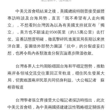
壞台海和平。\資料圖片
中美元首會晤結束之後，美國總統特朗普接受媒體
專訪時談及台海局勢，直言「我不希望有人走向獨
立」，不想看到台灣因為以為有美國支持就宣布「獨
立」，美方也不願遠赴9500英里（約1.5萬公里）去打
仗。這番話態度明確，徹底擊碎民進黨當局長期以來挾
洋自重、妄圖借外部勢力圖謀「抗中」的分裂虛妄幻
想，也將令島內各類激進分裂言論逐步降溫收斂。
台灣各界人士均期盼穩固台海和平穩定態勢，推動
兩岸各領域交流交往重回正常軌道，穩住民生發展大
局，切實維護兩岸民眾共同切身利益。\大公報記者 蘇
榕蓉報道
台灣學者張立齊接受大公報記者採訪時指出，此次
中美元首會晤，為中美兩國搭建建設性戰略穩定關係夯