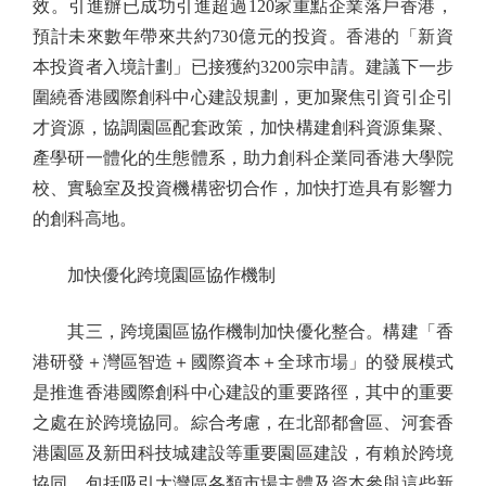
效。引進辦已成功引進超過120家重點企業落戶香港，
預計未來數年帶來共約730億元的投資。香港的「新資
本投資者入境計劃」已接獲約3200宗申請。建議下一步
圍繞香港國際創科中心建設規劃，更加聚焦引資引企引
才資源，協調園區配套政策，加快構建創科資源集聚、
產學研一體化的生態體系，助力創科企業同香港大學院
校、實驗室及投資機構密切合作，加快打造具有影響力
的創科高地。
加快優化跨境園區協作機制
其三，跨境園區協作機制加快優化整合。構建「香
港研發＋灣區智造＋國際資本＋全球市場」的發展模式
是推進香港國際創科中心建設的重要路徑，其中的重要
之處在於跨境協同。綜合考慮，在北部都會區、河套香
港園區及新田科技城建設等重要園區建設，有賴於跨境
協同，包括吸引大灣區各類市場主體及資本參與這些新