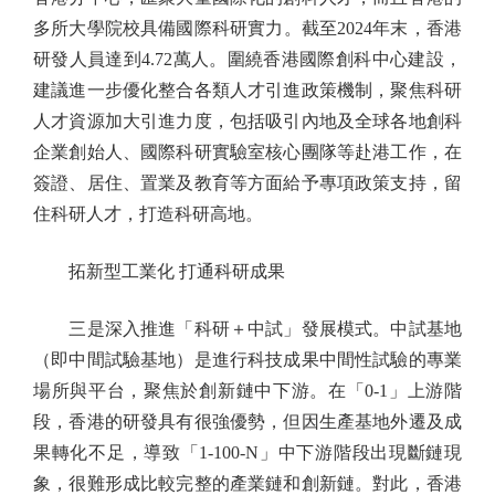
多所大學院校具備國際科研實力。截至2024年末，香港
研發人員達到4.72萬人。圍繞香港國際創科中心建設，
建議進一步優化整合各類人才引進政策機制，聚焦科研
人才資源加大引進力度，包括吸引內地及全球各地創科
企業創始人、國際科研實驗室核心團隊等赴港工作，在
簽證、居住、置業及教育等方面給予專項政策支持，留
住科研人才，打造科研高地。
拓新型工業化 打通科研成果
三是深入推進「科研＋中試」發展模式。中試基地
（即中間試驗基地）是進行科技成果中間性試驗的專業
場所與平台，聚焦於創新鏈中下游。在「0-1」上游階
段，香港的研發具有很強優勢，但因生產基地外遷及成
果轉化不足，導致「1-100-N」中下游階段出現斷鏈現
象，很難形成比較完整的產業鏈和創新鏈。對此，香港