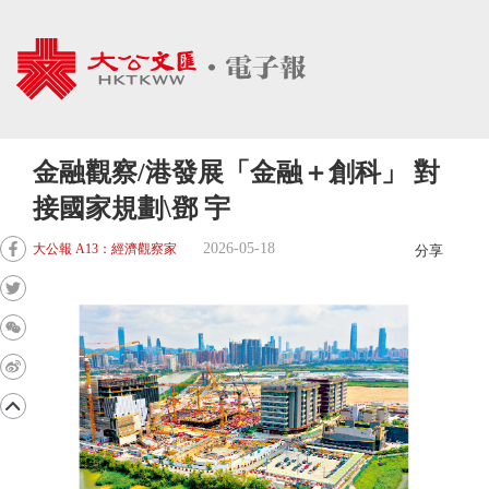
金融觀察/港發展「金融＋創科」 對
接國家規劃\鄧 宇
2026-05-18
大公報 A13：經濟觀察家
分享