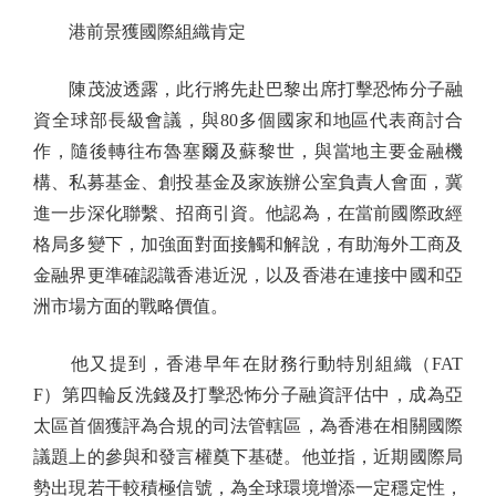
港前景獲國際組織肯定
陳茂波透露，此行將先赴巴黎出席打擊恐怖分子融
資全球部長級會議，與80多個國家和地區代表商討合
作，隨後轉往布魯塞爾及蘇黎世，與當地主要金融機
構、私募基金、創投基金及家族辦公室負責人會面，冀
進一步深化聯繫、招商引資。他認為，在當前國際政經
格局多變下，加強面對面接觸和解說，有助海外工商及
金融界更準確認識香港近況，以及香港在連接中國和亞
洲市場方面的戰略價值。
他又提到，香港早年在財務行動特別組織（FAT
F）第四輪反洗錢及打擊恐怖分子融資評估中，成為亞
太區首個獲評為合規的司法管轄區，為香港在相關國際
議題上的參與和發言權奠下基礎。他並指，近期國際局
勢出現若干較積極信號，為全球環境增添一定穩定性，