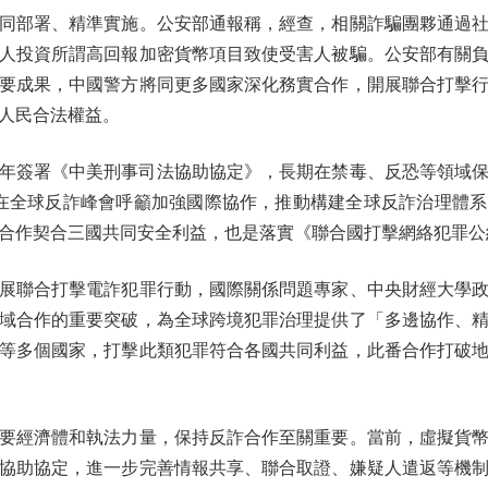
部署、精準實施。公安部通報稱，經查，相關詐騙團夥通過社
人投資所謂高回報加密貨幣項目致使受害人被騙。公安部有關
要成果，中國警方將同更多國家深化務實合作，開展聯合打擊
人民合法權益。
年簽署《中美刑事司法協助協定》，長期在禁毒、反恐等領域
中國在全球反詐峰會呼籲加強國際協作，推動構建全球反詐治理體
合作契合三國共同安全利益，也是落實《聯合國打擊網絡犯罪公
聯合打擊電詐犯罪行動，國際關係問題專家、中央財經大學政
域合作的重要突破，為全球跨境犯罪治理提供了「多邊協作、
等多個國家，打擊此類犯罪符合各國共同利益，此番合作打破
經濟體和執法力量，保持反詐合作至關重要。當前，虛擬貨幣
協助協定，進一步完善情報共享、聯合取證、嫌疑人遣返等機