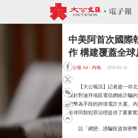
中美阿首次國際
作 構建覆蓋全球
大公報 A4：內地
2026-05-18
【大公報訊】記者趙一存北京
展針對迪拜地區電信網絡詐騙的
貨幣為手段的跨境電詐大案。內
全球同類犯罪治理提供了重要實
以「網戀」誘騙投資加密幣