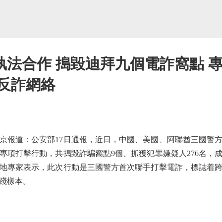
執法合作 搗毀迪拜九個電詐窩點 
反詐網絡
報道：公安部17日通報，近日，中國、美國、阿聯酋三國警方
專項打擊行動，共搗毀詐騙窩點9個、抓獲犯罪嫌疑人276名，
地專家表示，此次行動是三國警方首次聯手打擊電詐，標誌着
踐樣本。