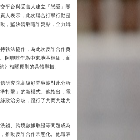
交平台與受害人建立「戀愛」關
負責人表示，此次聯合打擊行動是
行動，堅決清剿電詐窩點，全力緝
保持執法協作，為此次反詐合作奠
系。阿聯酋作為中東地區樞紐，面
約》相關原則的具體舉措。
信研究院高級顧問吳波對此分析
精準打擊」的新模式。他指出，電
地緣政治分歧，踐行了共商共建共
洗錢、跨境數據取證等問題成為
制，推動反詐合作常態化。他還表