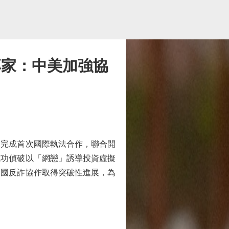
專家：中美加強協
完成首次國際執法合作，聯合開
成功偵破以「網戀」誘導投資虛擬
跨國反詐協作取得突破性進展，為