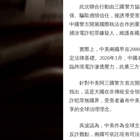
此次聯合行動由三國警方協同
係、騙取感情信任，後誘導受害
中國警方開展國際執法合作的重
捕涉電詐犯罪嫌疑人，維護各國
實際上，中美兩國早在2000
定法律基礎。2026年3月，
臨跨境電詐滲透壓力，此番三方
針對中美阿三國警方首次開展
指出，這是大國在非傳統安全領
詐犯罪無國界，受害者遍布中美
享的全球治理理念。
吳波認為，中美作為全球主要
反詐難點，兩國可依託現有司法