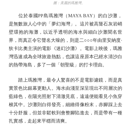
圖：美麗的瑪雅灣。
位於泰國PP島瑪雅灣（MAYA BAY）的白沙灘，
是無數旅人心中的「夢幻海灣」。這片被高聳石灰岩峭
壁環抱的海灘，以近乎透明的海水與細白沙灘聞名世
界，而真正令它聲名大噪的，則是二○○○年由里安納度·
狄卡比奧主演的電影《迷幻沙灘》。電影上映後，瑪雅
灣迅速成為全球旅遊熱點，也讓這座原本已經水清沙白
的熱帶海島，多了一個「朝聖級」的打卡理由。
踏上瑪雅灣，最令人驚喜的不是電影濾鏡，而是真
實景色比銀幕更動人。海水由淺至深呈現出不同層次的
藍綠色，在陽光照射下清澈見底，遠遠便能看見小魚穿
梭其中。沙灘則白得發亮，細緻得像粉末，赤腳踩上去
十分舒服，但並非鬆軟到會整腳陷進去，而是帶有一種
扎實感，走起來平穩而清爽。