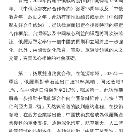
首先，2026年恰逢中俄戰略協作夥伴關係建立30周
年、《中俄睦鄰友好合作條約》簽署25周年以及「中俄
教育年」啟動之年，此訪有望推動續簽或更新《中俄睦
鄰友好合作條約》，從法律層面鎖定今後長時期的穩定
合作框架。台灣等涉及中國核心利益的議題將再次被確
認，俄羅斯堅定奉行一個中國的原則和立場將進一步強
化。此外，兩國會深化教育、電影、旅遊等領域的人文
交流，夯實民心相通的社會基礎。
第二，拓展雙邊務實合作。在能源領域，2026年一
季度，俄羅斯對華石油出口達3186萬噸，同比激增3
1%，佔中國進口份額升至21.7%，穩居第一。此訪預期
將進一步推動中俄能源合作向全產業鏈延伸，加快「西
伯利亞力量-2號」天然氣管道的談判簽約進程。在技術
領域，在西方企業撤出後，中國技術愈發成為俄羅斯產
業復甦的重要支撐。通過深化汽車、航空航天、人工智
能等領域的技術協作，有助於推動「中國工業製造」與