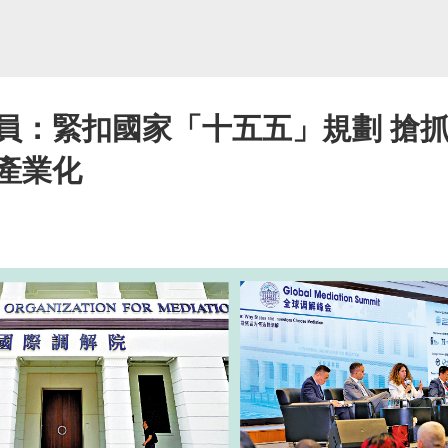
員：緊扣國家「十五五」規劃 搶抓
產業化