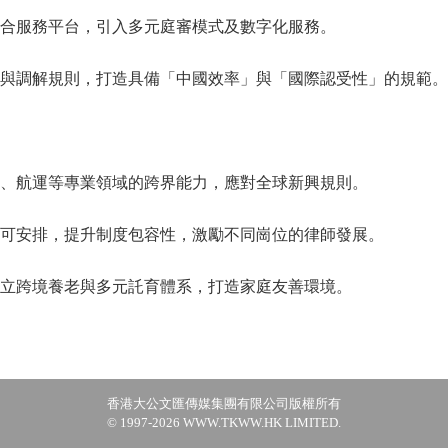
合服務平台，引入多元庭審模式及數字化服務。
與調解規則，打造具備「中國效率」與「國際認受性」的規範。
、航運等專業領域的跨界能力，應對全球新興規則。
可安排，提升制度包容性，激勵不同崗位的律師發展。
立跨境養老與多元託育體系，打造家庭友善環境。
香港大公文匯傳媒集團有限公司版權所有
© 1997-2026 WWW.TKWW.HK LIMITED.