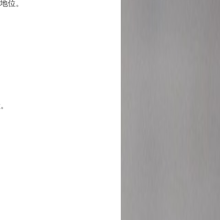
地位。
獻。