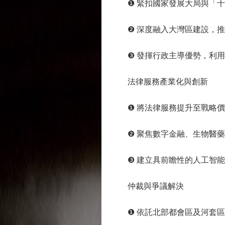
❶ 緊扣國家發展大局與「十
❷ 深度融入大灣區建設，推
❸ 發揮行政主導優勢，利用
法律服務產業化與創新
❶ 將法律服務提升至戰略價值
❷ 聚焦數字金融、生物醫藥
❸ 建立具前瞻性的人工智能
仲裁與爭議解決
❶ 依託北部都會區及河套區