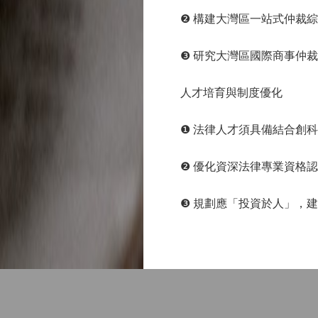
❷ 構建大灣區一站式仲裁綜
❸ 研究大灣區國際商事仲裁
人才培育與制度優化
❶ 法律人才須具備結合創科
❷ 優化資深法律專業資格認
❸ 規劃應「投資於人」，建