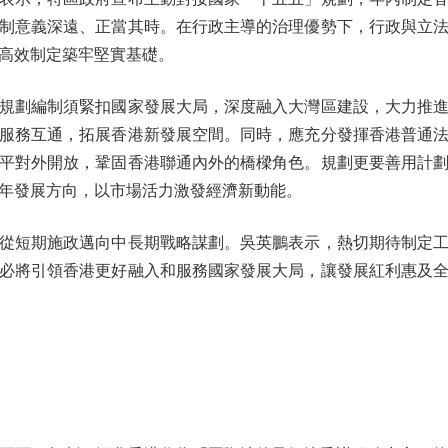
制意義深遠、正當其時。在行政主導的治理優勢下，行政與立
高效制定築牢堅實基礎。
劃編制須緊扣國家發展大局，深度融入大灣區建設，大力推進
服務互通，拓展香港新發展空間。同時，應充分發揮香港普通
平對外開放，鞏固香港聯通內外的橋樑角色。規劃更要善用計
年發展方向，以市場活力激發經濟新動能。
短期施政邁向中長期戰略謀劃。吳英鵬表示，熱切期待制定工
必將引領香港更好融入和服務國家發展大局，讓發展紅利惠及