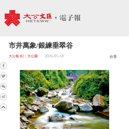
市井萬象/銀練垂翠谷
2026-05-18
大公報 B2：大公園
分享