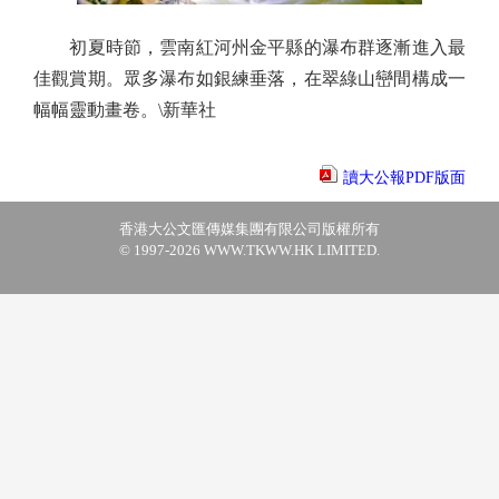
初夏時節，雲南紅河州金平縣的瀑布群逐漸進入最
佳觀賞期。眾多瀑布如銀練垂落，在翠綠山巒間構成一
幅幅靈動畫卷。\新華社
讀大公報PDF版面
香港大公文匯傳媒集團有限公司版權所有
© 1997-2026 WWW.TKWW.HK LIMITED.