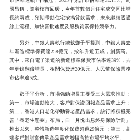
市佔率連續7年稱冠，2025年累計市佔率達32.11%。周
國昌稱，隨着樓市回暖，今年首數個月住宅成交同比增
長約兩成，預期帶動住宅按揭貸款需求，未來繼續透過
線上流程、加快審批速度及服務質素保持競爭力。
另外，中銀人壽執行總裁鄧子平提到，中銀人壽去
年新造標準保費達258億元，按年升近五成，創新高。
其中，來自電子渠道的新造標準保費市佔率達39%，去
年更錄翻倍增長，相關保費達30億元。人民幣保險業務
市佔率逾5成。
鄧子平分析，市場強勁增長主要受三大需求推動：
第一，市場波動較大，客戶對保證回報產品需求上升；
第二，香港人口老化帶動養老產品需求，該行將積極完
善「養老生態圈」布局，自「月悅出息終身保險計劃」
推出以來，整體新造年度化保費超過29億元 ；第三，高
端客戶對財富傳承產品需求增幅高於市場平均水平。