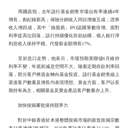
周國昌指，去年該行基金銷售市場佔有率連續4年
增長，創紀錄新高；保險分銷收入同比增逾五成；證券
收入增四成，其中「抽股易」IPO認購筆數倍增。面對
利率從高位回落，該行持續優化存款結構，個人銀行淨
利息收入保持平穩。代發薪金額增長17%。
至於息口走勢，他表示，市場預期美聯儲6月維持
利率不變，年底前減息空間不大。隨着定期存款利率回
落，部分客戶將資金轉向基金投資。該行基金銷售線上
渠道客戶數量及增長均表現理想。黃金方面，客戶以長
期持有為主，相關基金及實金產品客戶數量亦上升。
加快按揭審批保持競爭力
對於中銀香港於本港整體按揭市場的新造按揭宗數