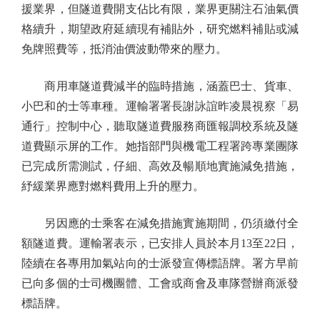
援業界，但隧道費開支佔比有限，業界更關注石油氣價
格續升，期望政府延續現有補貼外，研究燃料補貼或減
免牌照費等，抵消油價波動帶來的壓力。
商用車隧道費減半的臨時措施，涵蓋巴士、貨車、
小巴和的士等車種。運輸署署長謝詠誼昨凌晨視察「易
通行」控制中心，聽取隧道費服務商匯報調校系統及隧
道費顯示屏的工作。她指部門與機電工程署跨專業團隊
已完成所需測試，仔細、高效及暢順地實施減免措施，
紓緩業界應對燃料費用上升的壓力。
另因應的士乘客在減免措施實施期間，仍須繳付全
額隧道費。運輸署表示，已安排人員於本月13至22日，
陸續在各專用加氣站向的士派發宣傳標語牌。署方早前
已向多個的士司機團體、工會或商會及車隊營辦商派發
標語牌。