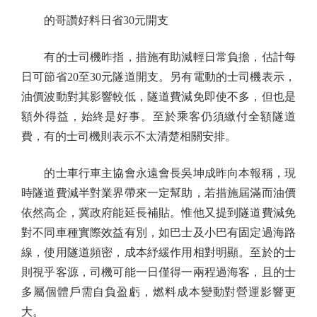
的哥讚好料日省30元開支
有的士司機昨指，措施有助減輕日常負擔，估計每
日可節省20至30元隧道開支。另有電動的士司機表示，
油價波動對其影響較低，隧道費減免即使不多，但也是
額外得益，始終是好事。至於乘客仍須繳付全額隧道
費，有的士司機則表示不太清楚相關安排。
的士車行車主協會永遠會長吳坤成昨向本報稱，現
時隧道費減半對業界帶來一定幫助，若措施屆滿而油價
依然高企，冀政府能延長補貼。惟他又提到隧道費減免
對不同車種實際效益有別，如巴士及小巴有固定過海路
線，使用隧道頻密，成本紓緩作用相對明顯。至於的士
則視乎客源，司機可能一日僅得一兩程過海客，且的士
多屬個體戶需自負盈虧，燃料成本變動對營運影響更
大。