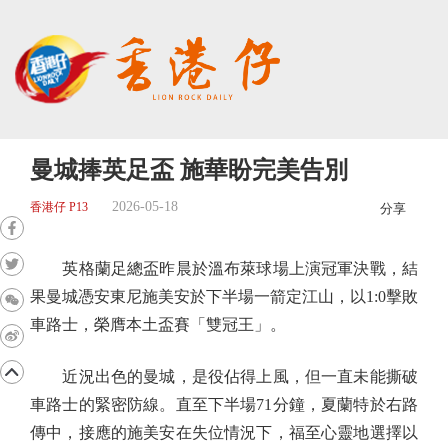
曼城捧英足盃 施華盼完美告別
2026-05-18
香港仔 P13
分享
英格蘭足總盃昨晨於溫布萊球場上演冠軍決戰，結
果曼城憑安東尼施美安於下半場一箭定江山，以1:0擊敗
車路士，榮膺本土盃賽「雙冠王」。
近況出色的曼城，是役佔得上風，但一直未能撕破
車路士的緊密防線。直至下半場71分鐘，夏蘭特於右路
傳中，接應的施美安在失位情況下，福至心靈地選擇以