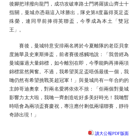
後腳把球撥向龍門，成功攻破車路士門將羅拔山齊士十
指關，曼城亦憑藉這入球勝出，隊史第8度贏得英足盃
殊榮，連同早前捧得英聯盃，今季成為本土「雙冠
王」。
賽後，曼城特意安排兩名將於今夏離隊的老臣貝拿
度施華及史東斯捧盃，前者賽後感觸地說：「我曾經為
曼城攞過大量錦標，如今離別在即，今季能夠再捧兩項
錦標當然興奮。不過，我希望英足盃唔係最後一個，我
哋仍然有希望挑戰英超冠軍！」與曼城尚有一年合約的
主帥哥迪奧拿，對兩名愛將依依不捨：「佢兩個對曼城
影響力太大啦，我哋一齊創造咗好多美好時光！我哋暫
時唔會為兩項盃賽慶祝，專注應付剩低兩場聯賽，靜待
奇跡出現！」
讀大公報PDF版面