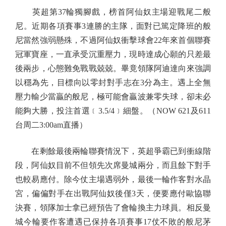
英超第37輪獨腳戲，榜首阿仙奴主場迎戰尾二般
尼。近期各項賽事3連勝的主隊，面對已篤定降班的般
尼當然強弱懸殊，不過阿仙奴衝擊球會22年來首個聯賽
冠軍寶座，一直承受沉重壓力，現時達成心願的只差最
後兩步，心態難免戰戰兢兢。畢竟領隊阿迪達向來強調
以穩為先，目標向以零封對手志在3分為主。遇上全無
壓力輸少當贏的般尼，極可能會贏波兼零失球，卻未必
能夠大勝，投注首選﹝3.5/4﹞細盤。（NOW 621及611
台周二3:00am直播）
在剩餘最後兩輪聯賽情況下，英超爭霸已到衝線階
段，阿仙奴目前不但領先次席曼城兩分，而且餘下對手
也較易應付。除今仗主場遇弱外，最後一輪作客對水晶
宮，偏偏對手在出戰阿仙奴後僅3天，便要應付歐協聯
決賽，領隊加士拿已經預告了會輪換主力球員。相反曼
城今輪要作客遭遇已保持各項賽事17仗不敗的般尼茅