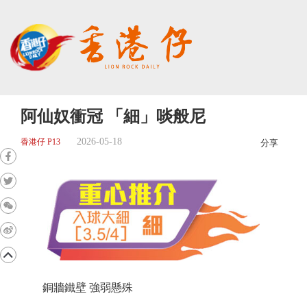
阿仙奴衝冠 「細」啖般尼
2026-05-18
香港仔 P13
分享
銅牆鐵壁 強弱懸殊