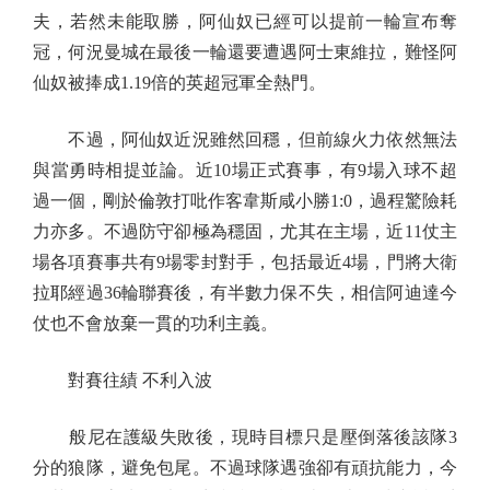
夫，若然未能取勝，阿仙奴已經可以提前一輪宣布奪
冠，何況曼城在最後一輪還要遭遇阿士東維拉，難怪阿
仙奴被捧成1.19倍的英超冠軍全熱門。
不過，阿仙奴近況雖然回穩，但前線火力依然無法
與當勇時相提並論。近10場正式賽事，有9場入球不超
過一個，剛於倫敦打吡作客韋斯咸小勝1:0，過程驚險耗
力亦多。不過防守卻極為穩固，尤其在主場，近11仗主
場各項賽事共有9場零封對手，包括最近4場，門將大衛
拉耶經過36輪聯賽後，有半數力保不失，相信阿迪達今
仗也不會放棄一貫的功利主義。
對賽往績 不利入波
般尼在護級失敗後，現時目標只是壓倒落後該隊3
分的狼隊，避免包尾。不過球隊遇強卻有頑抗能力，今